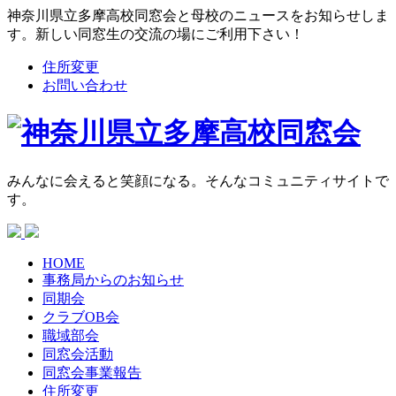
神奈川県立多摩高校同窓会と母校のニュースをお知らせしま
す。新しい同窓生の交流の場にご利用下さい！
住所変更
お問い合わせ
みんなに会えると笑顔になる。そんなコミュニティサイトで
す。
HOME
事務局からの
お知らせ
同期会
クラブOB会
職域部会
同窓会活動
同窓会
事業報告
住所変更