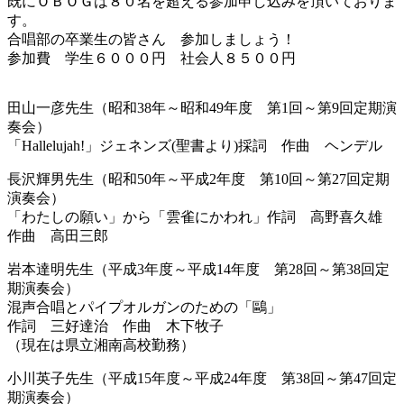
既にＯＢＯＧは８０名を超える参加申し込みを頂いておりま
す。
合唱部の卒業生の皆さん 参加しましょう！
参加費 学生６０００円 社会人８５００円
田山一彦先生（昭和38年～昭和49年度 第1回～第9回定期演
奏会）
「Hallelujah!」ジェネンズ(聖書より)採詞 作曲 ヘンデル
長沢輝男先生（昭和50年～平成2年度 第10回～第27回定期
演奏会）
「わたしの願い」から「雲雀にかわれ」作詞 高野喜久雄
作曲 高田三郎
岩本達明先生（平成3年度～平成14年度 第28回～第38回定
期演奏会）
混声合唱とパイプオルガンのための「鷗」
作詞 三好達治 作曲 木下牧子
（現在は県立湘南高校勤務）
小川英子先生（平成15年度～平成24年度 第38回～第47回定
期演奏会）