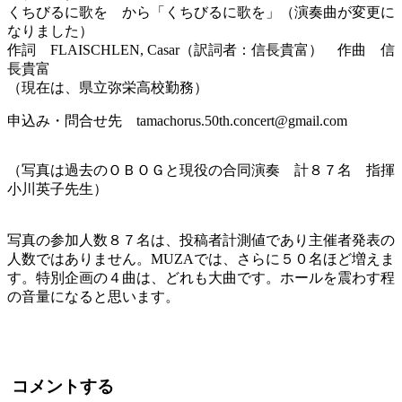
くちびるに歌を から「くちびるに歌を」（演奏曲が変更に
なりました）
作詞 FLAISCHLEN, Casar（訳詞者：信長貴富） 作曲 信
長貴富
（現在は、県立弥栄高校勤務）
申込み・問合せ先 tamachorus.50th.concert@gmail.com
（写真は過去のＯＢＯＧと現役の合同演奏 計８７名 指揮
小川英子先生）
写真の参加人数８７名は、投稿者計測値であり主催者発表の
人数ではありません。MUZAでは、さらに５０名ほど増えま
す。特別企画の４曲は、どれも大曲です。ホールを震わす程
の音量になると思います。
コメントする