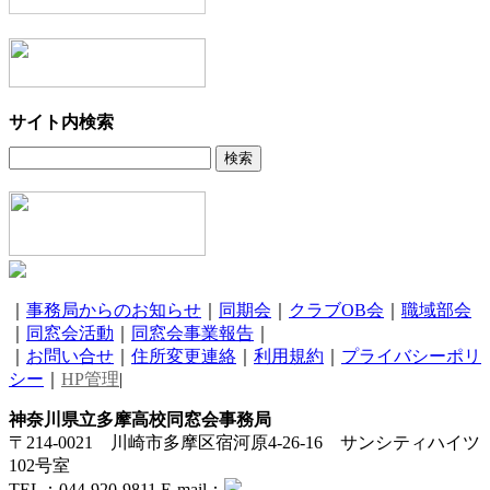
サイト内検索
｜
事務局からのお知らせ
｜
同期会
｜
クラブOB会
｜
職域部会
｜
同窓会活動
｜
同窓会事業報告
｜
｜
お問い合せ
｜
住所変更連絡
｜
利用規約
｜
プライバシーポリ
シー
｜
HP管理
|
神奈川県立多摩高校同窓会事務局
〒214-0021 川崎市多摩区宿河原4-26-16 サンシティハイツ
102号室
TEL：044-920-9811 E-mail：