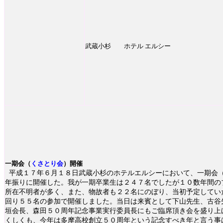
武蔵小杉 ホテル エルシー
一期会（
くさとり会
）開催
平成１７年６月１８日武蔵小杉のホテルエルシーにおいて、一期会
年振りに開催した。我が一期卒業生は２４７名でしたが１０数年間の
所在不明者が多く、また、物故者も２２名にのぼり、当初予定してい
回り５５名の参加で開催しました。当日は来賓として下山先生、古谷
垣会長、森田５０周年記念事業実行委員長にもご臨席頂き会を盛り上
くしくも、今年は多摩高校創立５０周年という記念すべき年と言う事