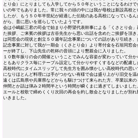
とり会）にとりましても入学してから５０年ということになるわけで
いの年でもありました。常に我々の頭の中には我が母校は新設高校と
したが、もう５０年半世紀が経過した伝統のある高校になっているん
がら、昔に思いを巡らしていたようです。
会は小嶋鉱三君の司会で始まり小野望代表幹事による「くさとり会」
た挨拶、ご来賓の挨拶は古谷先生から思い出話を含めたご挨拶を頂き
は同窓会の現状と創立５０週年記念事業についての話があり引続き、
記念事業に対して我が一期会（くさとり会）より寄付金を石垣同窓会
ーが終了し、下山先生の乾杯の音頭により懇親会に入りました。
１０数年振りの会の開催ということでみんな容姿が変わっていて分か
ともありクラス毎にテーブル設定して分かりやすくするなどの配慮し
高校時代にタイムスリップして先生方を囲み懐かしい高校時代の思い
になりほとんど料理には手がつかない有様で会は盛り上がり旧交を温
遠くは広島県や兵庫県などからも駆けつけて来られた方、卒業以来の
仲間とか話は弾み２時間半という時間が瞬くまに過ぎてしまいました
エールと校歌で締めくくり次回の再会を約し散会となりましたが別れ
いきました。