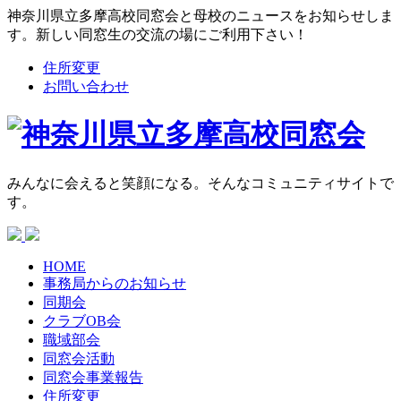
神奈川県立多摩高校同窓会と母校のニュースをお知らせしま
す。新しい同窓生の交流の場にご利用下さい！
住所変更
お問い合わせ
みんなに会えると笑顔になる。そんなコミュニティサイトで
す。
HOME
事務局からの
お知らせ
同期会
クラブOB会
職域部会
同窓会活動
同窓会
事業報告
住所変更