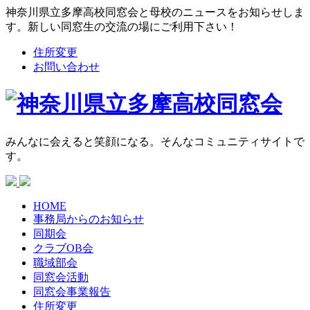
神奈川県立多摩高校同窓会と母校のニュースをお知らせしま
す。新しい同窓生の交流の場にご利用下さい！
住所変更
お問い合わせ
みんなに会えると笑顔になる。そんなコミュニティサイトで
す。
HOME
事務局からの
お知らせ
同期会
クラブOB会
職域部会
同窓会活動
同窓会
事業報告
住所変更