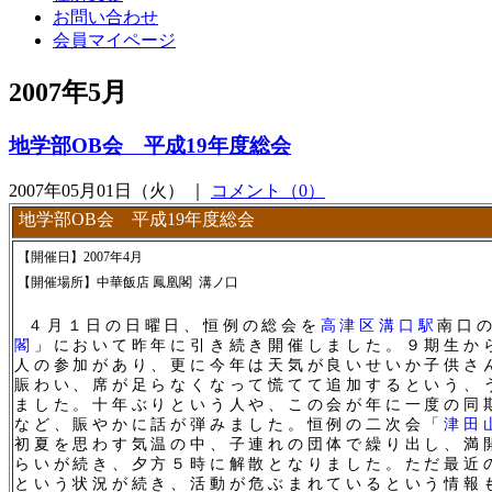
お問い合わせ
会員マイページ
2007年5月
地学部OB会 平成19年度総会
2007年05月01日（火） ｜
コメント（0）
地学部OB会 平成19年度総会
【開催日】2007年4月
【開催場所】中華飯店 鳳凰閣 溝ノ口
４月１日の日曜日、恒例の総会を
高津区
溝口駅
南口
閣
」において昨年に引き続き開催しました。９期生か
人の参加があり、更に今年は天気が良いせいか子供さ
賑わい、席が足らなくなって慌てて追加するという、
ました。十年ぶりという人や、この会が年に一度の同
など、賑やかに話が弾みました。恒例の二次会「
津田
初夏を思わす気温の中、子連れの団体で繰り出し、満
らいが続き、夕方５時に解散となりました。ただ最近
という状況が続き、活動が危ぶまれているという情報