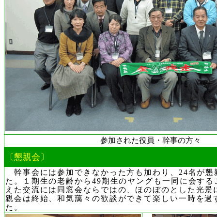
参加された役員・幹事の方々
〔懇親会〕
幹事会には参加できなかった方も加わり、24名が懇
た。１期生の老齢から49期生のヤングも一同に会する
えた交流には同窓会ならではの、ほのぼのとした光景
親会は終始、和気藹々の歓談ができて楽しい一時を過
た。