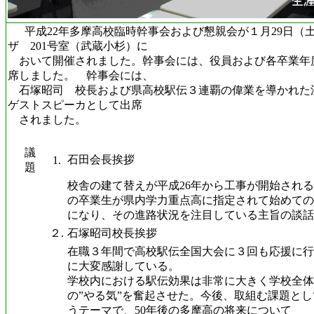
平成22年多摩高校臨時幹事会および懇親会が１月29日（
ザ 201号室（武蔵小杉）に
おいて開催されました。幹事会には、役員および各卒業年度
席しました。 幹事会には、
石塚昭司 校長および県高校駅伝３連覇の偉業を導かれた
ゲストスピーカとして出席
されました。
議
石田会長挨拶
1.
題
校舎の建て替えが平成26年から工事が開始され
の卒業生が県内学力重点高に指定されて始めての
になり、その進路状況を注目している主旨の談話
２.
石塚昭司校長挨拶
在職３年間で高校駅伝全国大会に３回も応援に行
に大変感謝している。
学校内における駅伝効果は非常に大きく学校全体
の”やる気”を奮起させた。今後、取組む課題とし
うテーマで、50年後の多摩高の将来について