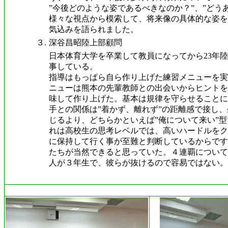
”今後どのような姿であるべきなのか？”、”どう
様々な視点から模索して、将来像の具体的な姿を
気込みを語られました。
３.
深谷昌昭陸上部顧問
日本体育大学を卒業して教員になってから23年
事している。
指導はもっぱら自ら作り上げた練習メニューを実
ニューは熊本の先輩教師との出会いからヒントを
味して作り上げた。基本は規律を守らせることに
手との関係は”着かず、離れず”の距離感で接し
じるより、どちらかといえば”俺について来い”
れは高校生の思考レベルでは、高いハードルをク
に保持して行く事が至難と判断しているからです
たちが当然できると思っていた。４連覇について
人が３年生で、彼らが抜けるので容易ではない。