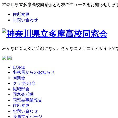
神奈川県立多摩高校同窓会と母校のニュースをお知らせしま
住所変更
お問い合わせ
みんなに会えると笑顔になる。そんなコミュニティサイトで
HOME
事務局からの
お知らせ
同期会
クラブOB会
職域部会
同窓会活動
同窓会
事業報告
住所変更
お問い合わせ
会員マイページ