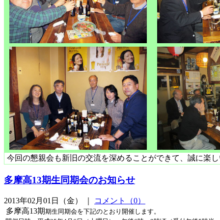
今回の懇親会も新旧の交流を深めることができて、誠に楽し
多摩高13期生同期会のお知らせ
2013年02月01日（金） ｜
コメント（0）
多摩高13期
期生同期会を下記のとおり開催します。