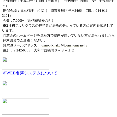
開催日時；平成
25
年
4
月
6
日（土曜日） 午後
6
時～
9
時頃（受付午後
5
時半
～）
開催会場；日本料理 柏屋（川崎市多摩区登戸
2466
TEL
：
044-911-
3191
）
会費；7,000円（通信費等を含む）
※
2
月初旬よりクラスの担当者が居所の分かっている方に案内を郵送して
います。
同窓会のホームページを見た方で案内が届いていない方が居られましたら
鈴木誠までご連絡ください。
鈴木誠メールアドレス
jonnobi-mak0@jcom.home.ne.jp
住所：〒
242-0005
大和市西鶴間６－８－１２
※WEB名簿システムについて