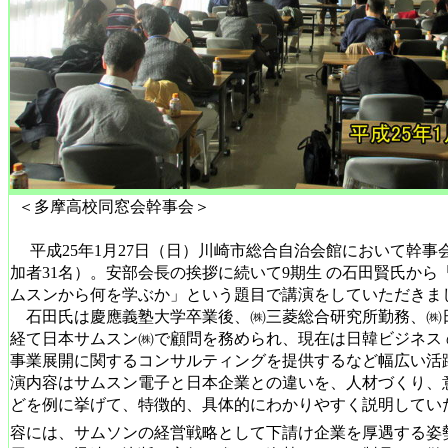
＜多摩高校同窓会幹事会＞
平成25年1月27日（日）川崎市総合自治会館において幹事
加者31名）。安部会長の挨拶に続いて9期生 の石田賢氏から
ムスンから何を学ぶか」という題目で講演をしていただきま
石田氏は慶應義塾大学卒業後、㈱三菱総合研究所勤務、㈱
経て日本サムスン㈱で顧問を務められ、現在は日韓ビジネス
事業展開に関するコンサルティングを提供するなど幅広い活
演内容はサムスン電子と日本企業との違いを、人材づくり、
どを例に挙げて、特徴的、具体的にわかりやすく説明してい
容には、サムソンの経営戦略として下請け企業を厚遇する姿