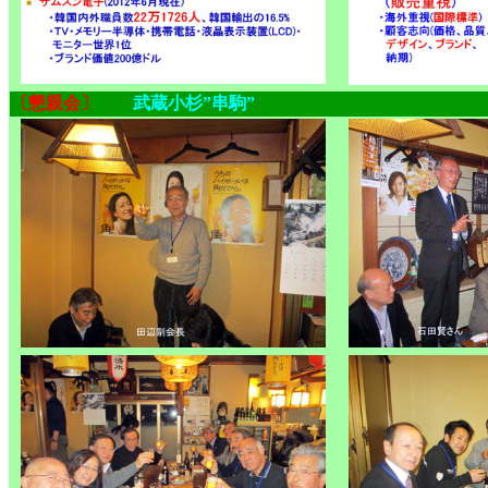
〔懇親会〕
武蔵小杉”串駒”