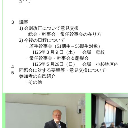
か？」
３
議事
1) 会則改正について意見交換
総会・幹事会・常任幹事会の在り方
2) 今後の日程について
・ 若手幹事会（51期生～55期生対象）
H25年３月９日（土） 会場 母校
・ 常任幹事会・幹事会＆懇親会
H25年５月26日（日） 会場 小杉地区内
４
同窓会に対する要望等・意見交換について
５
参加者の自己紹介
・その他