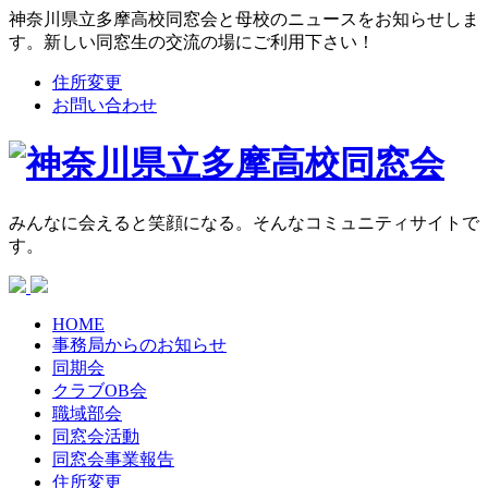
神奈川県立多摩高校同窓会と母校のニュースをお知らせしま
す。新しい同窓生の交流の場にご利用下さい！
住所変更
お問い合わせ
みんなに会えると笑顔になる。そんなコミュニティサイトで
す。
HOME
事務局からの
お知らせ
同期会
クラブOB会
職域部会
同窓会活動
同窓会
事業報告
住所変更