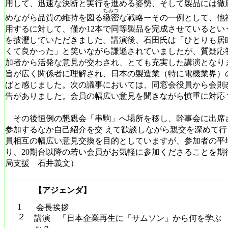
用して、迅速な決断と実行を進める姿勢、そして製品には徹
ちみつ
めながら品質の維持を図る
緻密
な戦略ーその一例として、他
用するに対して、僅か12本で同等製品を完成させているとい
を披瀝していただきました。講演後、石田氏は「ひとりも居
くて良かった」と笑いながら謙遜されていましたが、質疑応
加者から活発な意見が交わされ、とても充実した講演となり
旨が広く関係者に理解され、日本の製造業（特に電機業界）
ばと感じました。次の議事においては、同窓会役員から会則
告がありました。会員の幅広い意見を聞きながら慎重に対応
その後恒例の懇親会「串駒」へ場所を移し、幹事会に出席
参加するなか自己紹介を交 えて歓談しながら親交を深めて
員相互の幅広い意見交換を目的としていますが、参加者の平
り、20期台以降の若い会員がお気軽に参加くださることを期
局支援 石井義文）
【アジェンダ】
1
会長挨拶
２
講演 「日本企業再生に「サムソン」から何を学ぶ