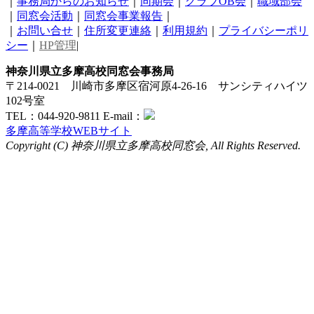
｜
事務局からのお知らせ
｜
同期会
｜
クラブOB会
｜
職域部会
｜
同窓会活動
｜
同窓会事業報告
｜
｜
お問い合せ
｜
住所変更連絡
｜
利用規約
｜
プライバシーポリ
シー
｜
HP管理
|
神奈川県立多摩高校同窓会事務局
〒214-0021 川崎市多摩区宿河原4-26-16 サンシティハイツ
102号室
TEL：044-920-9811 E-mail：
多摩高等学校WEBサイト
Copyright (C) 神奈川県立多摩高校同窓会, All Rights Reserved.