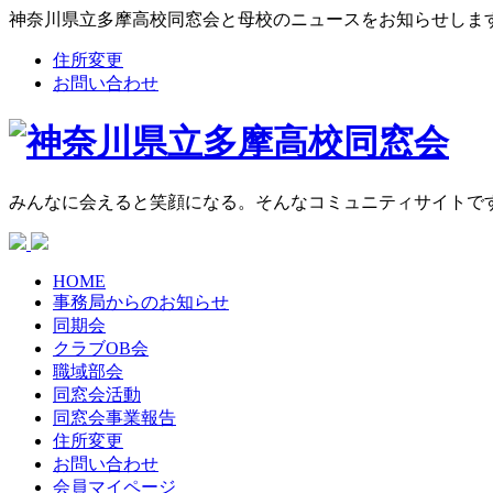
神奈川県立多摩高校同窓会と母校のニュースをお知らせしま
住所変更
お問い合わせ
みんなに会えると笑顔になる。そんなコミュニティサイトで
HOME
事務局からの
お知らせ
同期会
クラブOB会
職域部会
同窓会活動
同窓会
事業報告
住所変更
お問い合わせ
会員マイページ