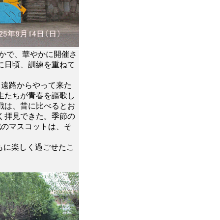
なかで、華やかに開催さ
に日頃、訓練を重ねて
、遠路からやって来た
生たちが青春を謳歌し
戦は、昔に比べるとお
く拝見できた。季節の
賊のマスコットは、そ
もに楽しく過ごせたこ