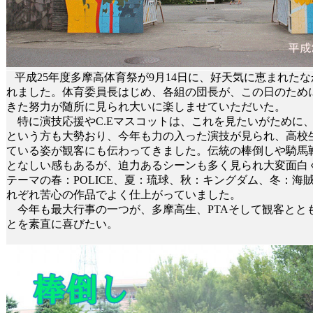
平成25年度多摩高体育祭が9月14日に、好天気に恵まれた
れました。体育委員長はじめ、各組の団長が、この日のため
きた努力が随所に見られ大いに楽しませていただいた。
特に演技応援やC.Eマスコットは、これを見たいがために
という方も大勢おり、今年も力の入った演技が見られ、高校
ている姿が観客にも伝わってきました。伝統の棒倒しや騎馬
となしい感もあるが、迫力あるシーンも多く見られ大変面白
テーマの春：POLICE、夏：琉球、秋：キングダム、冬：海
れぞれ苦心の作品でよく仕上がっていました。
今年も最大行事の一つが、多摩高生、PTAそして観客とと
とを素直に喜びたい。