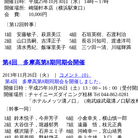
開催日時:
平成25年10月30日（水） 14時～17時
開催場所:
崎陽軒本店（横浜駅東口）
会 費:
10,000円
〔第12回幹事〕
1組 安藤敏子、萩原美江
4組 石垣英樹、石渡利治
2組 山口浩嗣、吉澤正子
5組 長谷川知司、渡邊洋司
3組 清水秀紀、飯塚里美子
6組 三ツ田一清、川端輝満
第4回 多摩高第8期同期会開催
2013年11月26日（火） ｜
コメント（0）
第4回 多摩高第8期同期会を開催しました。
開催日時：平成25年10月26日（土）13：00～16：00（受付開
開催場所：チャイニーズダイニング桂林 Tel 044-862-0281
「ホテルメッツ溝ノ口」（南武線武蔵溝ノ口駅改札
〔幹事一同〕
1組
鈴木悦子，今井芳子
6組
小倉幸夫，横山慎一郎
2組
大谷信子，堀越郁男
7組
遠藤 悟，枝元正典
3組
横沢陽子，石井エミ子
8組
河崎幸一，宮山靖男
4組
前原義明，野村啓子
9組
井上文雄，入口 勇