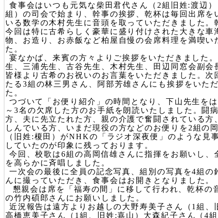
食事会はいつも元気な柴田君代さん（2組旧姓:渡辺）
組）の司会で始まり、幹事の挨拶、乾杯は毎回出席を
いる数学の木村先生に音頭を取っていただきました。
今回は特に古希らしく豪華に盛り付けされた大きな車
物、お造り、お赤飯など柏屋自慢の会席料理を満喫い
た。
宴なかば、来賓の方々よりご挨拶をいただきました。
生、三浦先生、古谷先生、木村先生、田辺同窓会副会
皆様より古希のお祝いのお言葉をいただきました。次
たる3組の林三男さん、阿部芳雄さんにも挨拶をいた
た。
つづいて「お便り紹介」の時間となり、下山先生をは
～3名の欠席した方のお手紙を朗読いたしました。闘
方、夫に先立たれた方、親の介護で奮闘されている方
しんでいる方、いまだ現役の方などのお便りを2組の
（旧姓:榎田）がNHKの「ラジオ深夜便」のような見
していたのが印象に残っております。
今回、校歌は6組の高岡信雄さんに指揮をお願いし、
を高らかに斉唱しました。
一次会の最後に全員の記念写真、組別の写真を4組の
んに撮っていただき、食事会はお開きとなりました。
懇親会は席を「福寿の間」に移して行われ、乾杯の音
の竹内碩郎さんにお願いしました。
近況報告は遠方よりお越しの大野寿美子さん（1組、
高橋恵美子さん（1組、旧姓:嘉山）大森紀子さん（4組