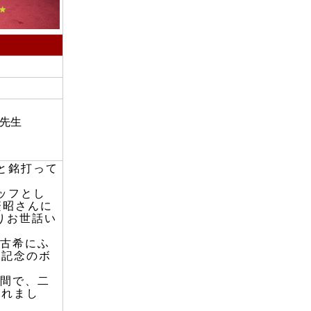
生
と銘打って
ッフとし
繁昭さんに
りお世話い
古希にふ
た記念のボ
広間で、二
われまし