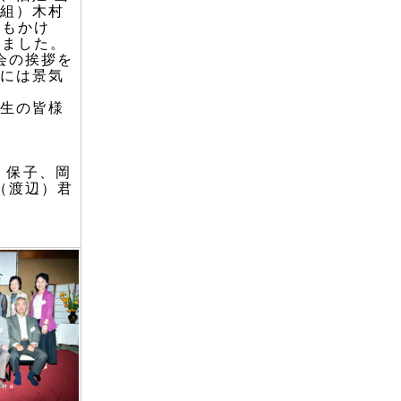
7組）木村
いもかけ
しました。
会の挨拶を
んには景気
生の皆様
）保子、岡
（渡辺）君