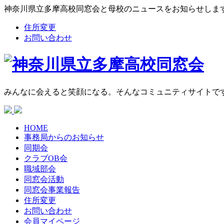
神奈川県立多摩高校同窓会と母校のニュースをお知らせしま
住所変更
お問い合わせ
みんなに会えると笑顔になる。そんなコミュニティサイトで
HOME
事務局からの
お知らせ
同期会
クラブOB会
職域部会
同窓会活動
同窓会
事業報告
住所変更
お問い合わせ
会員マイページ