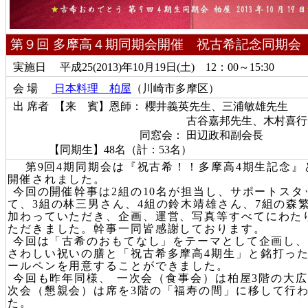
第９回 多摩高４期同期会開催 祝古希記念同期会
実施日
平成25(2013)年10月19日(土) 12：00～15:30
会 場
日本料理 柏屋
（川崎市多摩区）
出 席者 【来 賓】恩師： 櫻井義英先生、三浦敏雄先生
古谷嘉邦先生、木村喜行先
同窓会： 田辺政和副会長
【同期生】48名（計：53名）
第9回4期同期会は『祝古希！！多摩高4期生記念』
開催されました。
今回の開催幹事は2組の10名が担当し、サポートスタ
て、3組の林三男さん、4組の鈴木靖雄さん、7組の森
加わっていただき、企画、運営、写真等すべてにわた
ただきました。幹事一同皆感謝しております。
今回は「古希のおもてなし」をテーマとして企画し、
さわしい祝いの膳と「祝古希多摩高4期生」と銘打っ
ールペンを用意することができました。
今回も昨年同様、 一次会（食事会）は柏屋3階の大
次会（懇親会）は席を3階の「福寿の間」に移して行
た。