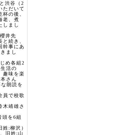
と渋谷（2
いただいて
乾杯の後、
海老、煮
たしまし
櫻井先
長と続き、
回幹事にあ
だきまし
じめ各組2
病生活の
、趣味を楽
岡本さん
事な朗読を
全員で校歌
鈴木靖雄さ
頭を6組
旧姓:柳沢）
、旧姓:山