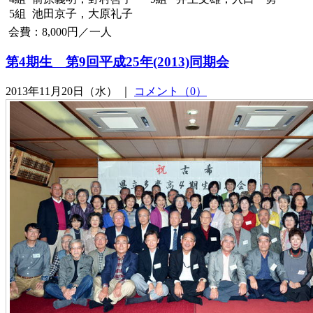
5組
池田京子，大原礼子
会費：8,000円／一人
第4期生 第9回平成25年(2013)同期会
2013年11月20日（水） ｜
コメント（0）