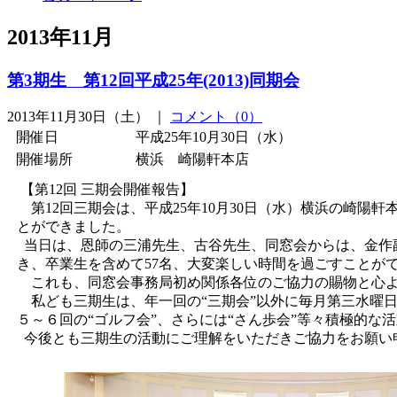
2013年11月
第3期生 第12回平成25年(2013)同期会
2013年11月30日（土） ｜
コメント（0）
開催日
平成25年10月30日（水）
開催場所
横浜 崎陽軒本店
【第12回 三期会開催報告】
第12回三期会は、平成25年10月30日（水）横浜の崎陽
とができました。
当日は、恩師の三浦先生、古谷先生、同窓会からは、金作
き、卒業生を含めて57名、大変楽しい時間を過ごすことが
これも、同窓会事務局初め関係各位のご協力の賜物と心よ
私ども三期生は、年一回の“三期会”以外に毎月第三水曜日
５～６回の“ゴルフ会”、さらには“さん歩会”等々積極的な
今後とも三期生の活動にご理解をいただきご協力をお願い