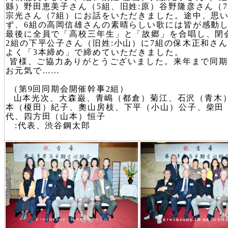
縣）野田恵美子さん（5組、旧姓:原）谷野隆彦さん（
宗光さん（7組）にお話をいただきました。途中、思
ず、6組の高岡信雄さんの素晴らしい歌には皆が感動
最後に全員で「高校三年生」と「故郷」を合唱し、閉
2組の下平公子さん（旧姓:小山）に7組の保木正和さ
よく「3本締め」で締めていただきました。
皆様、ご協力ありがとうございました。来年まで同期
お元気で……
（第9回同期会開催幹事2組）
山本光次、大森巌、青嶋（都倉）菊江、石沢（青木
本（榎田）紀子、奧山房枝、下平（小山）公子、柴田
代、四方田（山本）恒子
:代表、渋谷鋼太郎