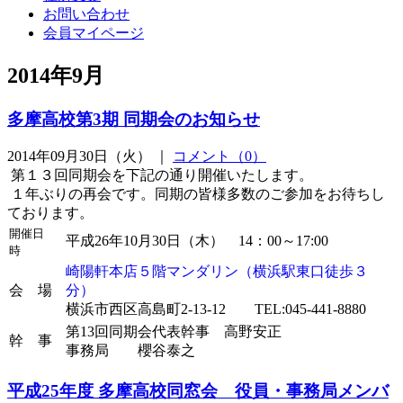
お問い合わせ
会員マイページ
2014年9月
多摩高校第3期 同期会のお知らせ
2014年09月30日（火） ｜
コメント（0）
第１３回同期会を下記の通り開催いたします。
１年ぶりの再会です。同期の皆様多数のご参加をお待ちし
ております。
開催日
平成26年10月30日（木） 14：00～17:00
時
崎陽軒本店５階マンダリン（横浜駅東口徒歩３
会 場
分）
横浜市西区高島町2-13-12 TEL:045-441-8880
第13回同期会代表幹事 高野安正
幹 事
事務局 櫻谷泰之
平成25年度 多摩高校同窓会 役員・事務局メンバ