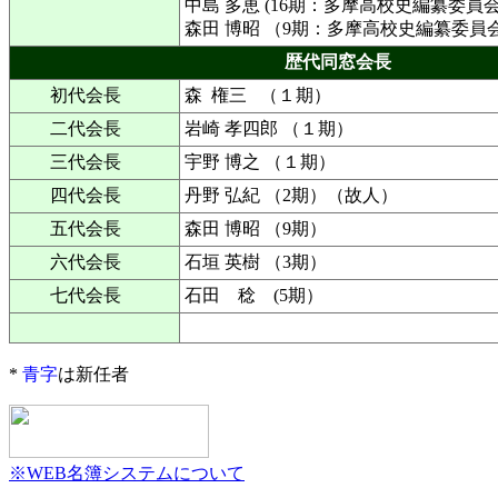
中島 多恵 (16期：多摩高校史編纂委員会
森田 博昭 （9期：多摩高校史編纂委員
歴代同窓会長
初代会長
森 権三 （１期）
二代会長
岩崎 孝四郎 （１期）
三代会長
宇野 博之 （１期）
四代会長
丹野 弘紀 （2期）（故人）
五代会長
森田 博昭 （9期）
六代会長
石垣 英樹 （3期）
七代会長
石田 稔 (5期）
*
青字
は新任者
※WEB名簿システムについて