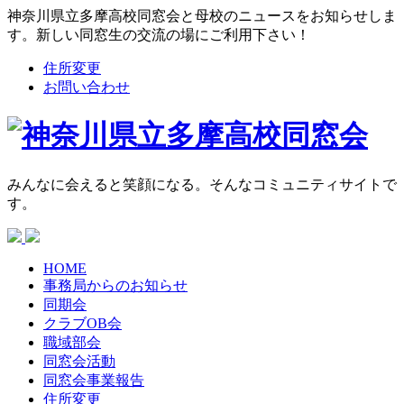
神奈川県立多摩高校同窓会と母校のニュースをお知らせしま
す。新しい同窓生の交流の場にご利用下さい！
住所変更
お問い合わせ
みんなに会えると笑顔になる。そんなコミュニティサイトで
す。
HOME
事務局からの
お知らせ
同期会
クラブOB会
職域部会
同窓会活動
同窓会
事業報告
住所変更