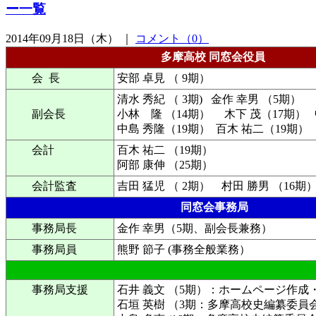
ー一覧
2014年09月18日（木） ｜
コメント（0）
多摩高校 同窓会役員
会 長
安部 卓見 （ 9期）
清水 秀紀 （ 3期) 金作 幸男 （5期）
副会長
小林 隆 （14期） 木下 茂（17期） 
中島 秀隆（19期） 百木 祐二（19期
会計
百木 祐二 （19期）
阿部 康伸 （25期）
会計監査
吉田 猛児 （ 2期） 村田 勝男 （16期
同窓会事務局
事務局長
金作 幸男（5期、副会長兼務）
事務局員
熊野 節子 (事務全般業務）
事務局支援
石井 義文 （5期）：ホームページ作成
石垣 英樹 （3期：多摩高校史編纂委員