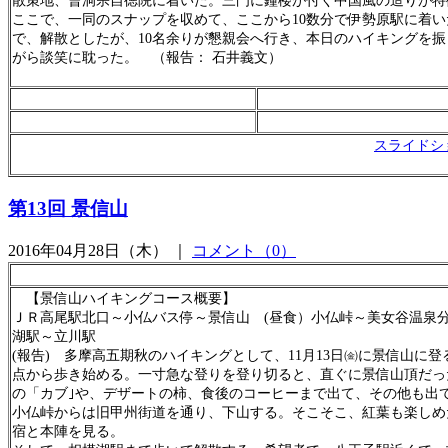
散策地、曹洞宗自徳院に着いた。三門に鐘楼が付く中国風の造りが特
ここで、一同のスナップを収めて、ここから10数分で伊勢原駅に着い
で、解散としたが、10名余りが懇親会へ行き、本日のハイキングを振
がら談笑に耽った。 （報告： 石井義文）
スライドシ
第13回 景信山
2016年04月28日（木） ｜
コメント（0）
【景信山ハイキングコース概要】
ＪＲ高尾駅北口～小仏バス停～景信山 (昼食）小仏峠～美女谷温泉分
湖駅～立川駅
(報告) 多摩高五期秋のハイキングとして、11月13日㈮に景信山に登
点から歩き始める。一寸急な登りを登り切ると、直ぐに景信山頂だっ
の「カブ｣や、デザートの柿、食後のコーヒーまで出て、その他も出
小仏峠からは旧甲州街道を通り、下山する。そこそこ、紅葉も楽しめ
宿と本陣を見る。