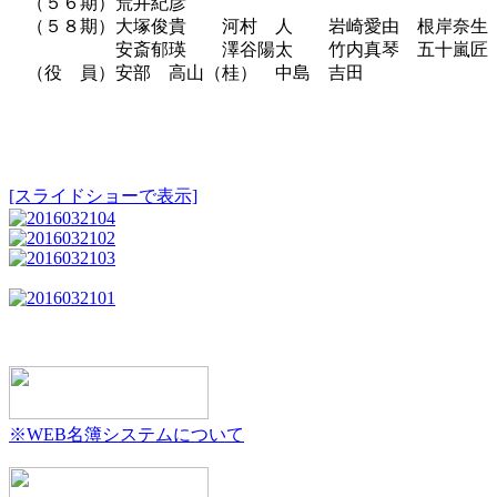
（５６期）荒井紀彦
（５８期）大塚俊貴 河村 人 岩崎愛由 根岸奈生
安斎郁瑛 澤谷陽太 竹内真琴 五十嵐匠
（役 員）安部 高山（桂） 中島 吉田
[スライドショーで表示]
※WEB名簿システムについて