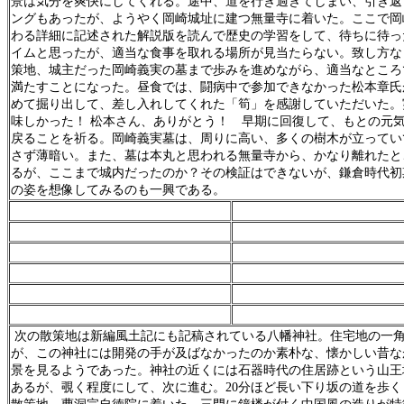
景は気分を爽快にしてくれる。途中、道を行き過ぎてしまい、引き返
ングもあったが、ようやく岡崎城址に建つ無量寺に着いた。ここで岡
わる詳細に記述された解説版を読んで歴史の学習をして、待ちに待っ
イムと思ったが、適当な食事を取れる場所が見当たらない。致し方な
策地、城主だった岡崎義実の墓まで歩みを進めながら、適当なところ
満たすことになった。昼食では、闘病中で参加できなかった松本章氏
めて掘り出して、差し入れしてくれた「筍」を感謝していただいた。
味しかった！ 松本さん、ありがとう！ 早期に回復して、もとの元
戻ることを祈る。岡崎義実墓は、周りに高い、多くの樹木が立ってい
さず薄暗い。また、墓は本丸と思われる無量寺から、かなり離れたと
るが、ここまで城内だったのか？その検証はできないが、鎌倉時代初
の姿を想像してみるのも一興である。
次の散策地は新編風土記にも記稿されている八幡神社。住宅地の一
が、この神社には開発の手が及ばなかったのか素朴な、懐かしい昔な
景を見るようであった。神社の近くには石器時代の住居跡という山王
あるが、覗く程度にして、次に進む。20分ほど長い下り坂の道を歩く