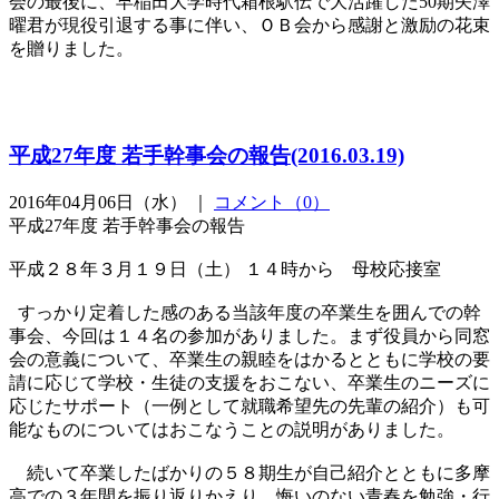
会の最後に、早稲田大学時代箱根駅伝で大活躍した50期矢澤
曜君が現役引退する事に伴い、ＯＢ会から感謝と激励の花束
を贈りました。
平成27年度 若手幹事会の報告(2016.03.19)
2016年04月06日（水） ｜
コメント（0）
平成27年度 若手幹事会の報告
平成２８年３月１９日（土） １４時から 母校応接室
すっかり定着した感のある当該年度の卒業生を囲んでの幹
事会、今回は１４名の参加がありました。まず役員から同窓
会の意義について、卒業生の親睦をはかるとともに学校の要
請に応じて学校・生徒の支援をおこない、卒業生のニーズに
応じたサポート（一例として就職希望先の先輩の紹介）も可
能なものについてはおこなうことの説明がありました。
続いて卒業したばかりの５８期生が自己紹介とともに多摩
高での３年間を振り返りかえり、悔いのない青春を勉強・行