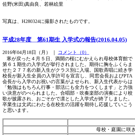
佐野(米田)真由良、若林絵里
写真は、H280324に撮影されたものです。
平成28年度 第61期生 入学式の報告(2016.04.05)
2016年04月18日（月） ｜
コメント（0）
寒が戻った４月５日、満開の桜にむかえられ母校体育館で
第６１期生の入学式が挙行されました。期待に胸をふくらま
せた２７７名の新入生がクラス別に入場。国歌斉唱に続き学
校長が新入生全員の入学許可を宣言し、同窓会長およびPTA
会長から入学のお祝いの言葉がよせられ、新入生代表からは
「勉強はもちろん行事・部活にも全力をつくします」と力強
い決意がのべられました。合唱部・吹奏楽部の演奏により校
歌が披露され、おごそかで凛とした入学式が終了しました。
卒業生は文武にわたる在校生の活躍を期待し応援していこう
と思います。
母校・庭園に咲