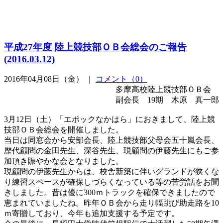
平成27年度 陸上競技部ＯＢ会総会のご報告
(2016.03.12)
2016年04月08日（金） ｜
コメント（0）
多摩高校陸上競技部ＯＢ会
副会長 19期 木原 真一郎
3月12日（土）「エポックなかはら」におきまして、陸上競
技部ＯＢ会総会を開催しました。
当日は同窓会から安部会長、陸上競技部父母会五十嵐会長、
歴代顧問の金田先生、深谷先生、現顧問の伊藤先生にもご参
加頂き賑やかな会となりました。
現顧問の伊藤先生からは、校舎新築に伴いグランドが狭くな
り練習スペースが確保しづらくなっている等の苦労話をお聞
きしました。昔は優に300ｍトラックを確保できましたので
恵まれていましたね。昨年ＯＢ会から走り幅跳び助走路を10
ｍ寄贈しており、今年も追加支援する予定です。