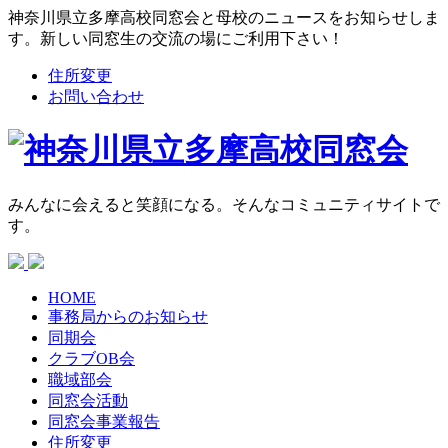
神奈川県立多摩高校同窓会と母校のニュースをお知らせしま
す。新しい同窓生の交流の場にご利用下さい！
住所変更
お問い合わせ
みんなに会えると笑顔になる。そんなコミュニティサイトで
す。
HOME
事務局からの
お知らせ
同期会
クラブOB会
職域部会
同窓会活動
同窓会
事業報告
住所変更