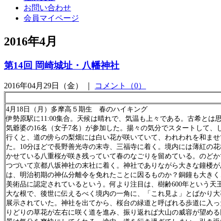
お問い合わせ
会員マイページ
2016年4月
第14回 岡崎城址・八幡神社
2016年04月29日（金） ｜
コメント（0）
4月18日（月）多摩高５期生 春のハイキング
伊勢原駅に11:00集合。天候は晴れで、気温も上々である。古希とは
気爺婆の16名（女子7名）が参加した。揚々の気分でスタートして、
行くと、道の傍らの梨畑には白い花が咲いていて、われわれを和ませ
た。10分ほどで長野善光寺の末寺、三福寺に着く。境内には薄紅の花
かせている八重桜が咲き残っていて春のなごりを留めている。のどか
つづいて京都八坂神社の末社に着く。神社でありながら大きな鐘楼が
は、明治初期の神仏分離令を免れたことに因るものか？銅鐘も大きく
美術品に認定されているという。何より注目は、樹齢600年という天
大な根で、後世に伝えるべく境内の一角に、「これ見よ」とばかり大
展示されていた。神社を出てから、桜台の緑道と呼ばれる歩道に入っ
りどりの草花が左右に咲く道を進み、振り返れば大山の威容が望める