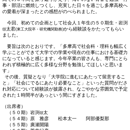
事・部活に燃焼しつくし、充実した日々を過ごし多摩高校へ
の愛着が深まったとの感想がのべられました。
今回、初めての企画として社会人１年生の５０期生・岩渕
太君(
)から経験談をかたってもらい
頌
東工大院卒・研究機関勤務
ました。
要旨は次のとおりです。「多摩高で社会科・理科も幅広く
学ぶことができて大学での学業や現在の仕事における基礎力
になっていると感じます。今年卒業の皆さんも、専門にとら
われず積極的に広く多様な分野を勉強してほしいと思いま
す」
その後、質疑となり「大学院に進むにあたって留意するこ
と」「社会にでるにあたり必要なこと」といった質問がださ
れ対応について経験談が披露され、なごやかな雰囲気で予定
された１時間半があっという間にすぎました。
（出席者）
（５０期）岩渕
太
頌
（５４期）原 雅彦 松本太一 阿部優梨那
（５５期）廣瀬開陽