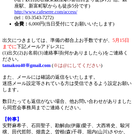
座駅、新富町駅からも徒歩5分です)
http://www.cafeserre.com/access/
(tel：03‐3543‐7272)
会費：
6,000円(当日受付にてお願いいたします)
出欠につきましては、準備の都合上お手数ですが、
5月15日
までに
下記メールアドレスに
(1)出欠
(2)
お名前
(3)
連絡事項(何かありましたら)をご連絡く
ださい。
tamakou40※gmail.com
(
※は@にしてください
)
また、メールには確認の返信をいたします。
迷惑メール設定等されている方は受信できるよう設定お願い
します。
数日たっても返信がない場合、他お問い合わせがありました
ら同窓会事務局までご連絡ください。
【幹事】
安野麻希子、石田聖子、勘解由(伊藤)愛子、大西将史、駿河
穣、田代哲郎、畑貴之、曽根(森)千尋、堀内(山川)さやか、