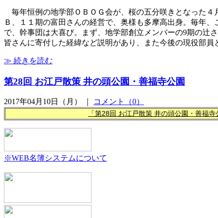
毎年恒例の地学部ＯＢＯＧ会が、桜の五分咲きとなった４月
Ｂ、１１期の富田さんの経営で、奥様も多摩高出身。毎年、
で、幹事団は大喜び。まず、地学部創立メンバーの9期の辻
皆さんに寄付した経緯など説明があり、また今後の現役部員
≫ 続きを読む
第28回 お江戸散策 井の頭公園・善福寺公園
2017年04月10日（月） ｜
コメント（0）
28
「第
回
お江戸散策
井の頭公園・善福寺
※WEB名簿システムについて