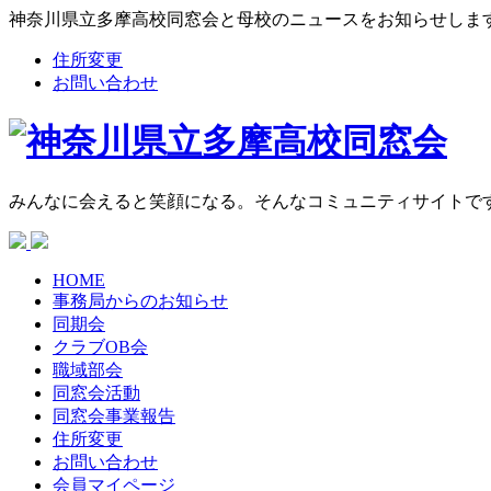
神奈川県立多摩高校同窓会と母校のニュースをお知らせしま
住所変更
お問い合わせ
みんなに会えると笑顔になる。そんなコミュニティサイトで
HOME
事務局からの
お知らせ
同期会
クラブOB会
職域部会
同窓会活動
同窓会
事業報告
住所変更
お問い合わせ
会員マイページ