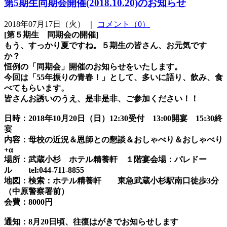
第5期生同期会開催(2018.10.20)のお知らせ
2018年07月17日（火） ｜
コメント（0）
[
第５期生 同期会の開催]
もう、すっかり夏ですね。５期生の皆さん、お元気です
か？
恒例の「同期会」開催のお知らせをいたします。
今回は「55年振りの青春！」として、多いに語り、飲み、食
べてもらいます。
皆さんお誘いのうえ、是非是非、ご参加ください！！
日時：2018年10月20日（日）12:30受付 13:00開宴 15:30終
宴
内容：母校の近況＆恩師との懇談＆おしゃべり＆おしゃべり
+
α
場所：武蔵小杉 ホテル精養軒 １階宴会場：パレドー
ル tel:044-711-8855
地図：検索：ホテル精養軒 東急武蔵小杉駅南口徒歩3分
（中原警察署前）
会費：8000円
通知：8月20日頃、往復はがきでお知らせします