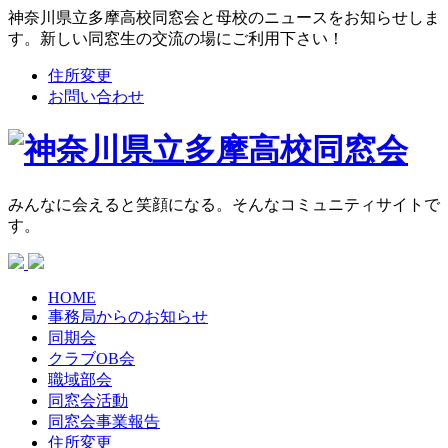
神奈川県立多摩高校同窓会と母校のニュースをお知らせしま
す。新しい同窓生の交流の場にご利用下さい！
住所変更
お問い合わせ
みんなに会えると笑顔になる。そんなコミュニティサイトで
す。
HOME
事務局からの
お知らせ
同期会
クラブOB会
職域部会
同窓会活動
同窓会
事業報告
住所変更