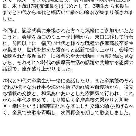
長、木下茂(17期)支部長をはじめとして、3期生から48期生
までと70代から30代と幅広い年齢の30余名が集まり催されま
した。
今回は、記念式典に来場された方々も気軽にご参加をいただ
こうと、会場を西口のミューザ川崎から、東口に移して行わ
れ、前回以上に 幅広い世代と様々な職種の多摩高校卒業生
が集まり、世代を超えた繋がりと話題で盛り上がり、会場で
放映された多摩高校 旧校舎の全天球動画・写真記録を見な
がら、それぞれの時代の多摩高生活の話題や共通する恩師の
話題で、座が盛り上がりました。
70代と30代の卒業生が一緒に会話したり、また卒業後のそれ
ぞれの様々なお仕事や海外生活での経験や自慢話から、役立
ち情報の交換と、和気あいあいとした雰囲気で行われ、これ
からも年代を超えて、より幅広く多摩高校の繋がりと川崎
区・幸区という川崎南部地区を基にした交流の輪を拡げるべ
く、全員で校歌を斉唱し、次回再会を期して散会しました。