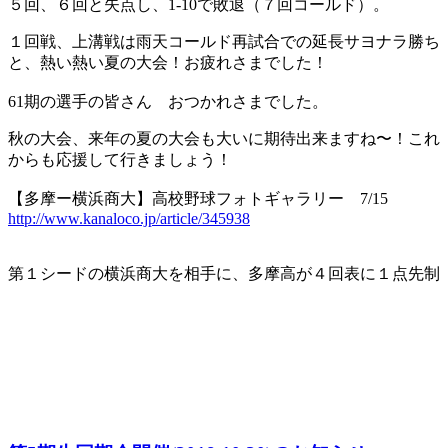
５回、６回と失点し、1-10で敗退（７回コールド）。
１回戦、上溝戦は雨天コールド再試合での延長サヨナラ勝ち
と、熱い熱い夏の大会！お疲れさまでした！
61期の選手の皆さん おつかれさまでした。
秋の大会、来年の夏の大会も大いに期待出来ますね〜！これ
からも応援して行きましょう！
【多摩ー横浜商大】高校野球フォトギャラリー 7/15
http://www.kanaloco.jp/article/345938
第１シードの横浜商大を相手に、多摩高が４回表に１点先制