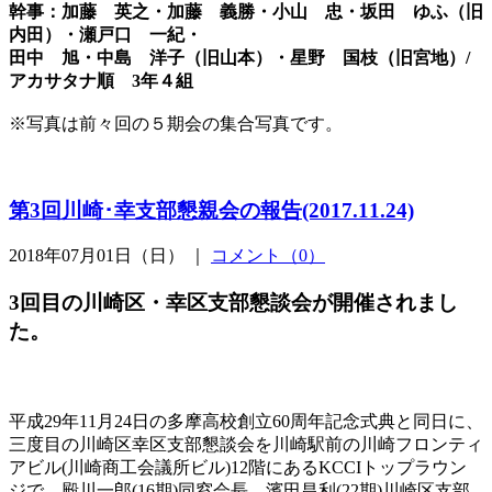
幹事：加藤 英之・加藤 義勝・小山 忠・坂田 ゆふ（旧
内田）・瀬戸口 一紀・
田中 旭・中島 洋子（旧山本）・星野 国枝（旧宮地）/
アカサタナ順 3年４組
※写真は前々回の５期会の集合写真です。
第3回川崎･幸支部懇親会の報告(2017.11.24)
2018年07月01日（日） ｜
コメント（0）
3
回目の川崎区・幸区支部懇談会が開催されまし
た。
平成29年11月24日の多摩高校創立60周年記念式典と同日に、
三度目の川崎区幸区支部懇談会を川崎駅前の川崎フロンティ
アビル(川崎商工会議所ビル)12階にあるKCCIトップラウン
ジで 殿川一郎(16期)同窓会長、濱田昌利(22期)川崎区支部