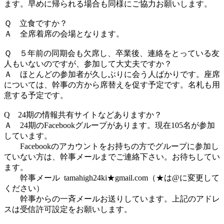
ます。早めに帰られる場合も同様にご協力お願いします。
Ｑ 立食ですか？
Ａ 全席着席の会場となります。
Ｑ ５年前の同期会も欠席し、卒業後、連絡をとっている友
人もいないのですが、参加して大丈夫ですか？
Ａ ほとんどの参加者が久しぶりに会う人ばかりです。座席
については、幹事の方から席替えを促す予定です。名札も用
意する予定です。
Q 24期の情報共有サイトなどありますか？
Ａ 24期のFacebookグループがあります。現在105名が参加
しています。
Facebookのアカウントをお持ちの方でグループに参加し
ていない方は、幹事メールまでご連絡下さい。お待ちしてい
ます。
幹事メール tamahigh24ki★gmail.com（★は@に変更して
ください）
幹事からの一斉メールお送りしています。上記のアドレ
スは受信許可設定をお願いします。