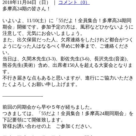
2018年11月04日（日） ｜
コメント（0）
多摩高24期の皆さん！
いよいよ、11/10(土）に「55だよ！全員集合！多摩高24期同
期会」開催です。参加予定の方は、風邪などひかないように
注意して、元気にお会いしましょう。
また、出欠保留だった人、欠席連絡をしたけれど都合がつく
ようになった人はなるべく早めに幹事まで、ご連絡くださ
い。
当日は、久間木先生(3-3)、影佐先生(3-6)、長沢先生(音楽)、
熊谷先生(美術）含め、出席者150人を超える大宴会となりま
す。
不行き届きな点もあると思いますが、進行にご協力いただき
たくよろしくお願い申し上げます。
————————-
前回の同期会から早や５年が経ちました。
つきましては、「55だよ！全員集合！多摩高24期同期会」を
下記要領にて開催致します。
皆様お誘い合わせの上 ご参加ください。