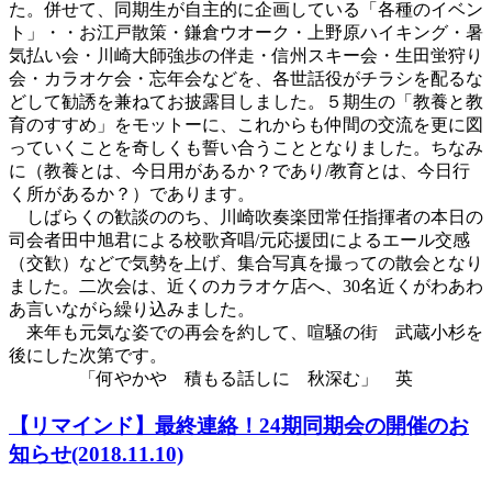
た。併せて、同期生が自主的に企画している「各種のイベン
ト」・・お江戸散策・鎌倉ウオーク・上野原ハイキング・暑
気払い会・川崎大師強歩の伴走・信州スキー会・生田蛍狩り
会・カラオケ会・忘年会などを、各世話役がチラシを配るな
どして勧誘を兼ねてお披露目しました。５期生の「教養と教
育のすすめ」をモットーに、これからも仲間の交流を更に図
っていくことを奇しくも誓い合うこととなりました。ちなみ
に（教養とは、今日用があるか？であり/教育とは、今日行
く所があるか？）であります。
しばらくの歓談ののち、川崎吹奏楽団常任指揮者の本日の
司会者田中旭君による校歌斉唱/元応援団によるエール交感
（交歓）などで気勢を上げ、集合写真を撮っての散会となり
ました。二次会は、近くのカラオケ店へ、30名近くがわあわ
あ言いながら繰り込みました。
来年も元気な姿での再会を約して、喧騒の街 武蔵小杉を
後にした次第です。
「何やかや 積もる話しに 秋深む」 英
【リマインド】最終連絡！24期同期会の開催のお
知らせ(2018.11.10)