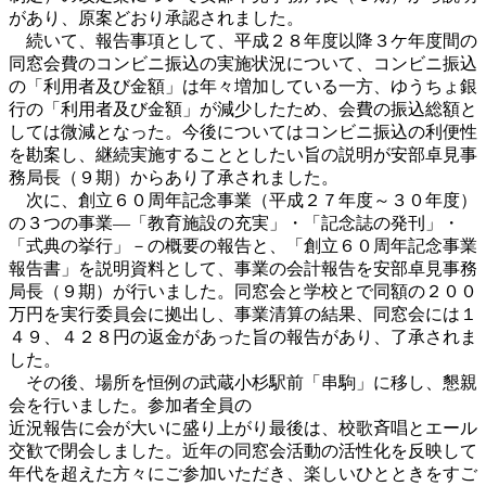
があり、原案どおり承認されました。
続いて、報告事項として、平成２８年度以降３ケ年度間の
同窓会費のコンビニ振込の実施状況について、コンビニ振込
の「利用者及び金額」は年々増加している一方、ゆうちょ銀
行の「利用者及び金額」が減少したため、会費の振込総額と
しては微減となった。今後についてはコンビニ振込の利便性
を勘案し、継続実施することとしたい旨の説明が安部卓見事
務局長（９期）からあり了承されました。
次に、創立６０周年記念事業（平成２７年度～３０年度）
の３つの事業―「教育施設の充実」・「記念誌の発刊」・
「式典の挙行」－の概要の報告と、「創立６０周年記念事業
報告書」を説明資料として、事業の会計報告を安部卓見事務
局長（９期）が行いました。同窓会と学校とで同額の２００
万円を実行委員会に拠出し、事業清算の結果、同窓会には１
４９、４２８円の返金があった旨の報告があり、了承されま
した。
その後、場所を恒例の武蔵小杉駅前「串駒」に移し、懇親
会を行いました。参加者全員の
近況報告に会が大いに盛り上がり最後は、校歌斉唱とエール
交歓で閉会しました。近年の同窓会活動の活性化を反映して
年代を超えた方々にご参加いただき、楽しいひとときをすご