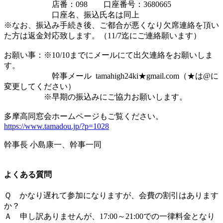
店番：098 口座番号：3680665
口座名、振込氏名は同上
※なお、振込み手続き後、ご都合が悪くなり欠席連絡を頂い
た方は返金対応致します。（11/7迄にご連絡願います）
お願い事：※10/10までにメールにて出欠連絡をお願いしま
す。
幹事メール tamahigh24ki★gmail.com（★は@に
変更してください）
※早期の振込みにご協力お願いします。
多摩高同窓会ホームページもご覧ください。
https://www.tamadou.jp/?p=1028
幹事長 小島康一、幹事一同
よくある質問
Ｑ かなり遅れて参加になりますが、会費の割引はあります
か？
Ａ 申し訳ありませんが、17:00～21:00での一律料金となり