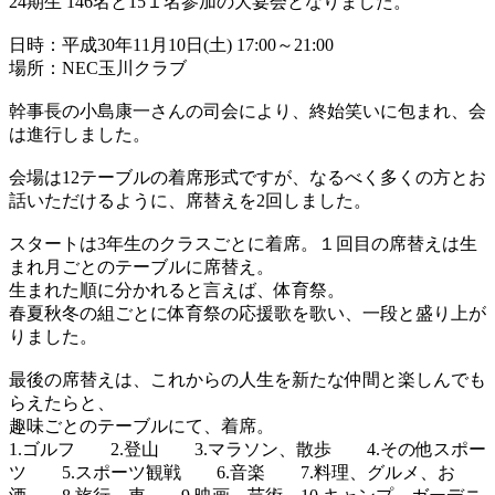
24期生 146名と15１名参加の大宴会となりました。
日時：平成30年11月10日(土) 17:00～21:00
場所：NEC玉川クラブ
幹事長の小島康一さんの司会により、終始笑いに包まれ、会
は進行しました。
会場は12テーブルの着席形式ですが、なるべく多くの方とお
話いただけるように、席替えを2回しました。
スタートは3年生のクラスごとに着席。１回目の席替えは生
まれ月ごとのテーブルに席替え。
生まれた順に分かれると言えば、体育祭。
春夏秋冬の組ごとに体育祭の応援歌を歌い、一段と盛り上が
りました。
最後の席替えは、これからの人生を新たな仲間と楽しんでも
らえたらと、
趣味ごとのテーブルにて、着席。
1.ゴルフ 2.登山 3.マラソン、散歩 4.その他スポー
ツ 5.スポーツ観戦 6.音楽 7.料理、グルメ、お