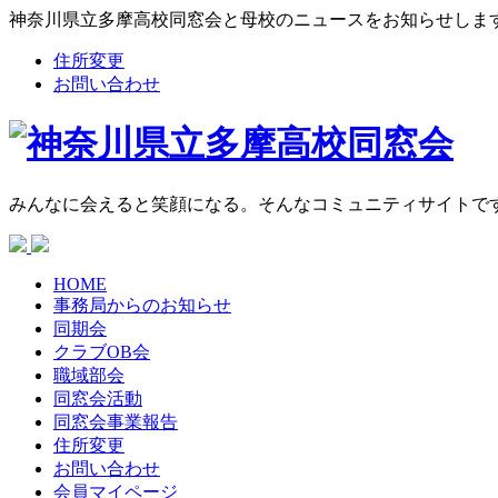
神奈川県立多摩高校同窓会と母校のニュースをお知らせしま
住所変更
お問い合わせ
みんなに会えると笑顔になる。そんなコミュニティサイトで
HOME
事務局からの
お知らせ
同期会
クラブOB会
職域部会
同窓会活動
同窓会
事業報告
住所変更
お問い合わせ
会員マイページ