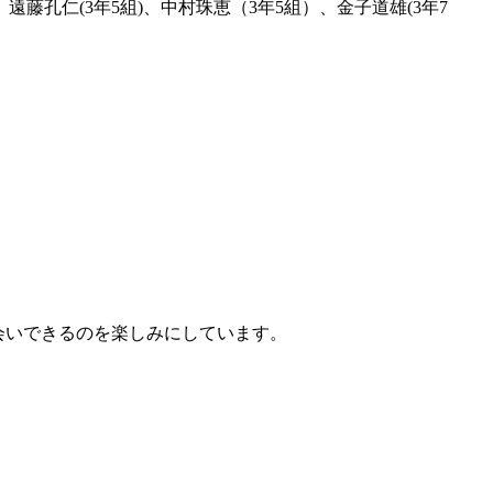
組)、遠藤孔仁(3年5組)、中村珠恵（3年5組）、金子道雄(3年7
会いできるのを楽しみにしています。