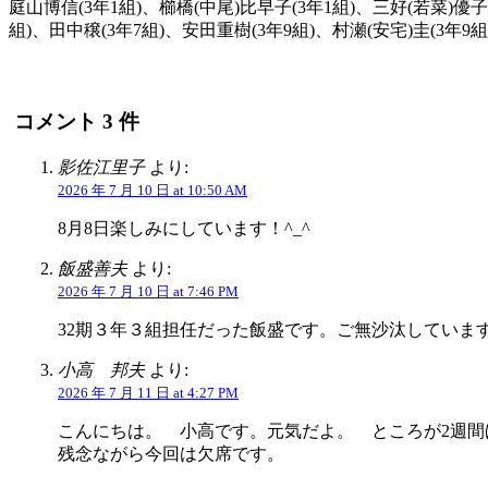
庭山博信(3年1組)、櫛橋(中尾)比早子(3年1組)、三好(若菜)優
組)、田中穣(3年7組)、安田重樹(3年9組)、村瀬(安宅)圭(3年9組
コメント 3 件
影佐江里子
より:
2026 年 7 月 10 日 at 10:50 AM
8月8日楽しみにしています！^_^
飯盛善夫
より:
2026 年 7 月 10 日 at 7:46 PM
32期３年３組担任だった飯盛です。ご無沙汰していま
小高 邦夫
より:
2026 年 7 月 11 日 at 4:27 PM
こんにちは。 小高です。元気だよ。 ところが2週
残念ながら今回は欠席です。