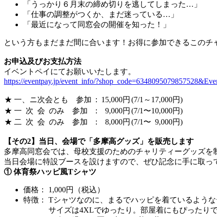
「うっかり６月末の締め切りを逃してしまった…」
「仕事の調整がつくか、まだ迷っている…」
「最近になって同窓会の開催を知った！」
という方もまだまだ間に合います！お得に参加できるこのチ
お申込及びお支払方法
イベントペイにてお願いいたします。
https://eventpay.jp/event_info/?shop_code=6348095079857528&E
★ 一、ニ次会とも 参加
：
15,000円
(7/1～17,000円)
★ 一 次 会 のみ 参加
：
9,000円
(7/1〜10,000円)
★ 二 次 会 のみ 参加
：
8,000円
(7/1〜 9,000円)
【その2】当日、会場で「多摩高グッズ」を販売します
多摩高同窓会では、母校支援のためのチャリティーグッズを
当日会場に特設ブースを設けますので、ぜひ記念に手に取っ
① 体育祭ハッピ風Tシャツ
価格： 1,000円（税込）
特徴： Tシャツなのに、まるでハッピを着ているよう
サイズは4XLでゆったり。部屋着にもぴったりで