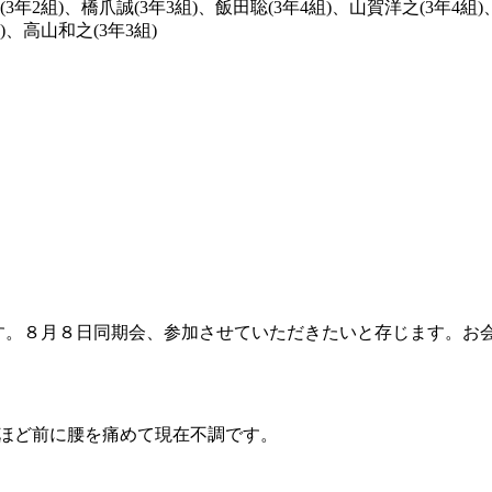
子(3年2組)、橋爪誠(3年3組)、飯田聡(3年4組)、山賀洋之(3年4
)、高山和之(3年3組)
す。８月８日同期会、参加させていただきたいと存じます。お
間ほど前に腰を痛めて現在不調です。