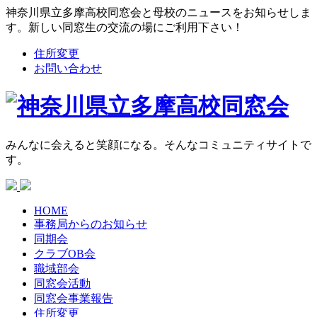
神奈川県立多摩高校同窓会と母校のニュースをお知らせしま
す。新しい同窓生の交流の場にご利用下さい！
住所変更
お問い合わせ
みんなに会えると笑顔になる。そんなコミュニティサイトで
す。
HOME
事務局からの
お知らせ
同期会
クラブOB会
職域部会
同窓会活動
同窓会
事業報告
住所変更