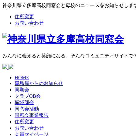
神奈川県立多摩高校同窓会と母校のニュースをお知らせしま
住所変更
お問い合わせ
みんなに会えると笑顔になる。そんなコミュニティサイトで
HOME
事務局からの
お知らせ
同期会
クラブOB会
職域部会
同窓会活動
同窓会
事業報告
住所変更
お問い合わせ
会員マイページ