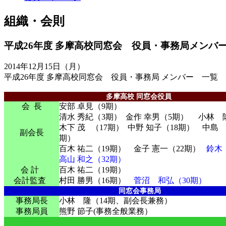
組織・会則
平成26年度 多摩高校同窓会 役員・事務局メンバ
2014年12月15日（月）
平成26年度 多摩高校同窓会 役員・事務局 メンバー 一覧
多摩高校 同窓会役員
会 長
安部 卓見（9期）
清水 秀紀（3期） 金作 幸男（5期） 小林 
木下 茂 （17期） 中野 知子（18期） 中島 
副会長
期）
百木 祐二（19期） 金子 憲一（22期）
鈴木
高山 和之（32期）
会 計
百木 祐二（19期）
会計監査
村田 勝男（16期）
菅沼 和弘（30期）
同窓会事務局
事務局長
小林 隆（14期、副会長兼務）
事務局員
熊野 節子(事務全般業務）