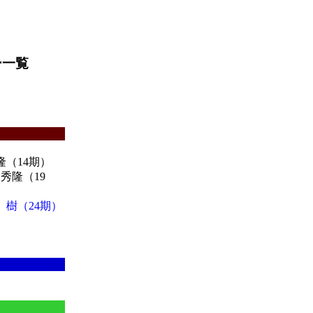
ー一覧
隆（14期）
秀隆（19
 樹（24期）