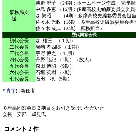
柴野 澄子 （24期：ホームページ作成・管理
中島 多恵 （16期：多摩高校史編纂委員会委
事務局支
森 繁昭 （4期：多摩高校史編纂委員会担
援
佐々木 光政（16期：多摩高校史編纂委員会担
佐々木 成典（24期：庶務担当）
歴代同窓会長
初代会長
森 権三 （１期）
二代会長
岩崎 孝四郎 （１期）
三代会長
宇野 博之 （１期）
四代会長
丹野 弘紀 （2期）（故人）
五代会長
森田 博昭 （9期）
六代会長
石垣 英樹 （3期）
七代会長
石田 稔 (5期）
*
青字
は新任者
多摩高同窓会長２期目をお引き受けいただいた
会長 安部 卓見氏
コメント 2 件