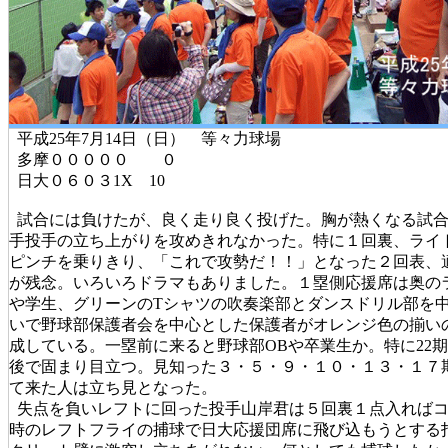
平成25年7月14日（日） 等々力球場
多摩０００００ ０
日大０６０３1X 10
試合には負けたが、良く走り良く投げた。胸が熱くなる試合
手投手の立ち上がりを攻めきれなかった。特に１回裏、ライ
ピンチを乗りきり、「これで攻勢だ！！」となった２回表、
が残念。いろいろドラマもありました。１塁側応援席は奥の
や学生、グリーンのTシャツの吹奏楽部とダンスドリル部を
いで野球部保護者会を中心とした保護者がオレンジ色の揃い
成している。一塁前に来ると野球部OBや卒業生か。特に22期1
後で固まり目立つ。見知った３・５・９・１０・１３・１７
て来た人は立ち見となった。
失点を負いレフトに回った投手山岸君は５回裏１点入ればコ
時のレフトフライの捕球で日大応援団席に飛び込もうとする