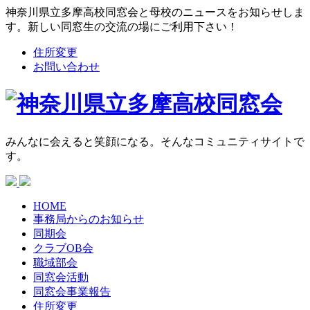
神奈川県立多摩高校同窓会と母校のニュースをお知らせしま
す。新しい同窓生の交流の場にご利用下さい！
住所変更
お問い合わせ
みんなに会えると笑顔になる。そんなコミュニティサイトで
す。
HOME
事務局からの
お知らせ
同期会
クラブOB会
職域部会
同窓会活動
同窓会
事業報告
住所変更