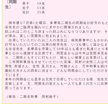
〔同期
男子 19名
生〕
女子 13名
合計 35名
例年通り7月第1土曜日、多摩高二期生の同期会が好天のも
谷先生のご臨席を賜わりにぎやかに開催されました。
顔ぶれはこのところ決まった顔ぶれになりつつありますが、
が弾み、楽しい雰囲気に包まれました。
出席していただいたお二人の先生は、病気療養中にもかかわ
許可をいただいてのご出席の桜井先生、いつも優しく温かな
る古谷先生、多摩高を卒業して50年以上も過ぎた私達にとり
事と心から感謝する次第です。同窓会からは今年は安部卓見
り、二期性ともすぐに打ちとけ、頼もしい後輩とお見受けし
二年間幹事役をさせていただいた花塚、田村の女性二人は今
男性 井浦さん、女性 及川さん、竹橋さんと、万年幹事を続
藤紀久夫さんの四名に決まり、どんな同期会にしていただけ
ています。
来年の同期会にも是非お元気で出席していただける様、先生
念致します。又、同期生の皆さんも一人でも多くの方々に出
思っております。
（報告：二期生幹事 田村綾子）