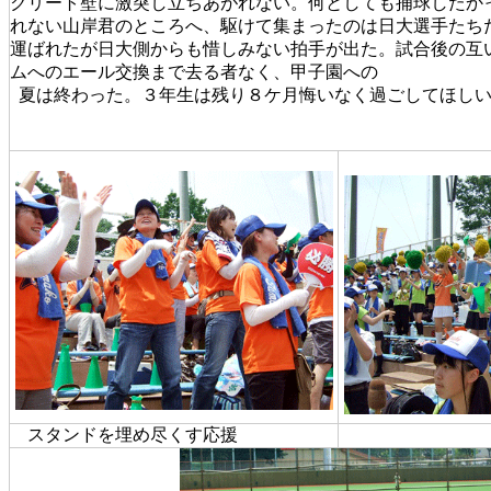
クリート壁に激突し立ちあがれない。何としても捕球したか
れない山岸君のところへ、駆けて集まったのは日大選手たち
運ばれたが日大側からも惜しみない拍手が出た。試合後の互
ムへのエール交換まで去る者なく、甲子園への
夏は終わった。３年生は残り８ケ月悔いなく過ごしてほし
スタンドを埋め尽くす応援