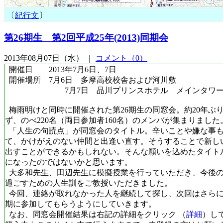
〔
紀行文
〕
第26期生 第2回平成25年(2013)同期会
2013年08月07日（水） ｜
コメント（0）
開催日 2013年7月6日、7日
開催場所 7月6日 多摩高校校舎および河川敷
7月7日 品川プリンスホテル メインタワ
梅雨明けと同時に開催された第26期生の同窓会。約20年ぶ
ず、のべ220名（両日参加者160名）のメンバが集まりました
「人生の句読点」が同窓会のタイトル。辛いことや嫌な事
て、かけがえのない仲間と出逢い直す。そうすることで新し
出すことができるかもしれない。そんな願いを込めたタイト
になったのではないかと思います。
大多和先生、田辺先生に模擬授業を行っていただき、今後
過ごすための人生訓をご教授いただきました。
今回、連絡が取れなかった人を継続して探し、次回はさら
期に参加してもらうようにしていきます。
なお、同窓会開催結果は右記の詳細をクリック （
詳細
）し