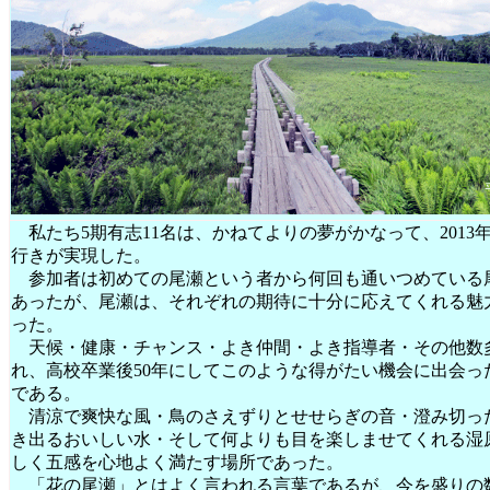
私たち5期有志11名は、かねてよりの夢がかなって、2013年7
行きが実現した。
参加者は初めての尾瀬という者から何回も通いつめている
あったが、尾瀬は、それぞれの期待に十分に応えてくれる魅
った。
天候・健康・チャンス・よき仲間・よき指導者・その他数
れ、高校卒業後50年にしてこのような得がたい機会に出会っ
である。
清涼で爽快な風・鳥のさえずりとせせらぎの音・澄み切っ
き出るおいしい水・そして何よりも目を楽しませてくれる湿
しく五感を心地よく満たす場所であった。
「花の尾瀬」とはよく言われる言葉であるが、今を盛りの