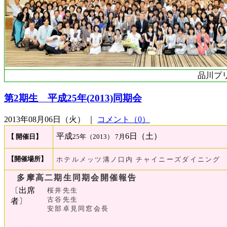
品川プ
第2期生 平成25年(2013)同期会
2013年08月06日（火） ｜
コメント（0）
平成
6日（土）
【 開催日】
25年（2013） 7月
【開催場所】
ホテルメッツ溝ノ口内
チャイニーズダイニング
多摩高二期生同期会開催報告
〔出席
桜井先生
古谷先生
者〕
安部卓見同窓会長