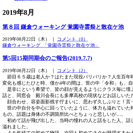
2019年8月
第８回 鎌倉ウォーキング 覚園寺霊祭と散在ケ池
2019年08月22日（木） ｜
コメント（0）
鎌倉ウォーキング 「覚園寺霊祭と散在ケ池」
第5回15期同期会のご報告(2019.7.7)
2019年08月22日（木） ｜
コメント（2）
節目６５歳は老人か？はたまた現役バリバリか？人生百年時
変化も感じたひと時、僅か4年の間は、世の中「令和」も、
是非にという希望で、皆の顔が見えるようにクラス毎に壇上
話と、同窓会 殿川会長にも多摩高校の現状などお話しいた
顔合わせ、容姿面影残す佇まいに、思わず久しぶりと！言っ
世の中自分を中心に回っていたように、体力も溢れていた時
もの、話題は身体の不調箇所比べとちょっと悲しいが…。
初めて話が飛び出した、当時の憧れの人と話をした人、話し
溢れました。
４５年経ての初めて物語、次回も初めてネタが登場するか