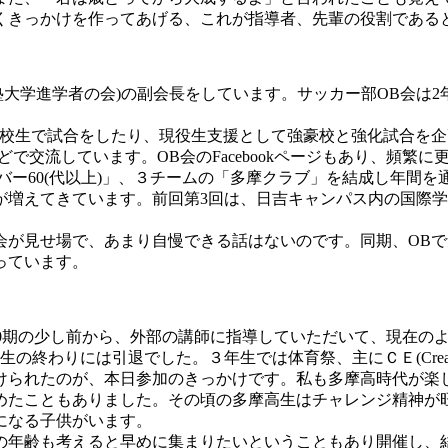
くきっかけを作ってあげる、これが指導者、先輩の役割である
大学進学者の会)の副会長をしています。サッカー部OB会は2年
校生で試合をしたり、現役生支援として強豪校と強化試合を企画
どで交流しています。OB会のFacebookページもあり、頻繁
オーバー60(代以上)」、３チームの「多摩クラブ」を結成し年間
が増えてきています。前回第3回は、日吉キャンパス内の国際
会が見せ場で、あまり自慢できる話はないのです。同期、OB
っています。
、40期の少し前から、外部の講師に指導していただいて、現在
わりには引退でした。３年生では体育祭、主にＣＥ(CreativeE
かけられたのが、本日参加のきっかけです。私も多摩高時代が楽
めたこともありました。その頃の多摩高生はチャレンジ精神が
になる子供がいます。
々の年齢も考えると早めに集まりたいということもあり開催し、