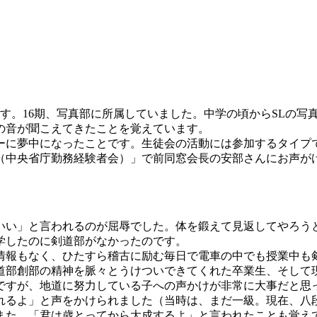
す。16期、写真部に所属していました。中学の頃からSLの写
の音が聞こえてきたことを覚えています。
ーに夢中になったことです。生徒会の活動には参加するタイプ
（中央省庁勤務経験者会）」で前同窓会長の安部さんにお声が
いい」と言われるのが屈辱でした。体を鍛えて見返してやろう
学したのに剣道部がなかったのです。
情報もなく、ひたすら稽古に励む毎日で電車の中でも授業中も
剣道部創部の精神を脈々とうけついできてくれた卒業生、そして
ですが、地道に努力している子への声かけが非常に大事だと思
れるよ」と声をかけられました（当時は、まだ一級。現在、八
また、「君は歳とってから大成するよ」と言われたことも覚え