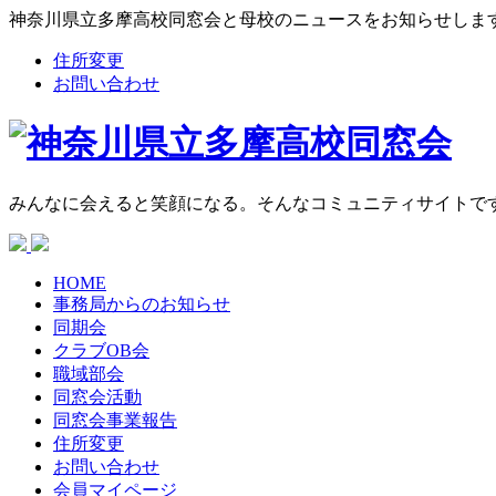
神奈川県立多摩高校同窓会と母校のニュースをお知らせしま
住所変更
お問い合わせ
みんなに会えると笑顔になる。そんなコミュニティサイトで
HOME
事務局からの
お知らせ
同期会
クラブOB会
職域部会
同窓会活動
同窓会
事業報告
住所変更
お問い合わせ
会員マイページ