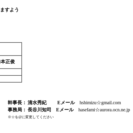
ますよう
本正俊
幹事長：
清水秀紀
E
メール
hshimizu☆gmail.com
事務局：
長谷川知司
E
メール
hasefami☆aurora.ocn.ne.jp
※☆を@に変更してください