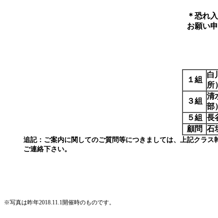
＊恐れ入
お願い申
白
１組
所
清
３組
部
５組
長
顧問
石
追記：ご案内に関してのご質問等につきましては、上記クラス
ご連絡下さい。
※写真は昨年2018.11.1開催時のものです。