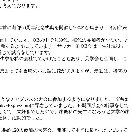
と考えております。
前に創部60周年記念式典を開催し200名が集まり、各期代表
しています。OBの中でも30代、40代の参加者が少ないこと
に更新するようにしています。サッカー部OB会は「生涯現役」
を通じて試合をしています。
学生寮を私の会社でてがけたこともあり、見学会も企画し、こ
で集まっても当時のバカ話に花が咲きますが、最近は、将来の
のようなチアダンスの大会に参加するようになりました。当時は
xpression)に専念していました。40期同期会の幹事をして
しくて、大好きでしたので、家庭科の先生になろうと大学の家
旺盛、活動的でした。
結果約120人参加の大盛会。開催して本当に良かったと思って