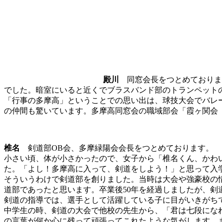
殿川
同窓会長をつとめておりま
でした。暗室にいると近くでブラスバンド部のトランペット
「行事の多摩高」ということでの思い出は、球技大会でバレ
の仲間も驚いています。多摩高同窓会の職域部会「霞ヶ関会
椎名
剣道部OB会、多摩緑陽会会長をつとめております。
小さい頃、体が小さかったので、女子から「椎名くん、かわ
た。「よし！多摩高に入って、剣道をしよう！」と思って入
そういうわけで剣道部を創りました。当時は大会や強豪校の
道部であったと思います。卒業後50年を経過しましたが、
剣道の指導では、選手として活躍している子に目がいきがち
中学生の時、剣道の大会で他校の先生から、「君は七段にな
の言葉が何か心に残って頑張ってこれたような気がします。