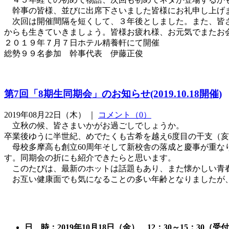
幹事の皆様、並びに出席下さいました皆様にお礼申し上げま
次回は開催間隔を短くして、３年後としました。また、皆さ
からも生きていきましょう。皆様お疲れ様、お元気でまたお
２０１９年７月７日ホテル精養軒にて開催
総勢９９名参加 幹事代表 伊藤正俊
第7回「8期生同期会」のお知らせ(2019.10.18開催)
2019年08月22日（木） ｜
コメント（0）
立秋の候、皆さまいかがお過ごしでしょうか。
卒業後ゆうに半世紀、めでたくも古希を越え6度目の干支（亥
母校多摩高も創立60周年そして新校舎の落成と慶事が重なり
す。同期会の折にも紹介できたらと思います。
このたびは、最新のホットは話題もあり、また懐かしい青春
お互い健康面でも気になることの多い年齢となりましたが、
日 時：2019年10月18日（金） 12：30～15：30（受