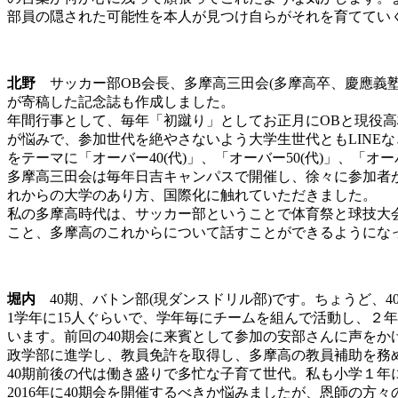
部員の隠された可能性を本人が見つけ自らがそれを育ててい
北野
サッカー部OB会長、多摩高三田会(多摩高卒、慶應義塾
が寄稿した記念誌も作成しました。
年間行事として、毎年「初蹴り」としてお正月にOBと現役高
が悩みで、参加世代を絶やさないよう大学生世代ともLINEな
をテーマに「オーバー40(代)」、「オーバー50(代)」、「
多摩高三田会は毎年日吉キャンパスで開催し、徐々に参加者
れからの大学のあり方、国際化に触れていただきました。
私の多摩高時代は、サッカー部ということで体育祭と球技大
こと、多摩高のこれからについて話すことができるようにな
堀内
40期、バトン部(現ダンスドリル部)です。ちょうど
1学年に15人ぐらいで、学年毎にチームを組んで活動し、２年生の終
います。前回の40期会に来賓として参加の安部さんに声を
政学部に進学し、教員免許を取得し、多摩高の教員補助を務
40期前後の代は働き盛りで多忙な子育て世代。私も小学１年
2016年に40期会を開催するべきか悩みましたが、恩師の方