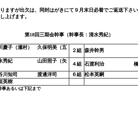
りますが出欠は、同封はがきにて９月末日必着でご返送下さい
し上げます。
第
18
回三期会幹事（幹事長：清水秀紀）
川慶子（瀬村） 久保明美（
五
２組
森井幹男
）
水秀紀 山田照子（
矢
４組
石渡利治 橋
）
谷川知司 渡邊洋司
６組
松本英嗣
垣英樹
幹事あるいは下記まで