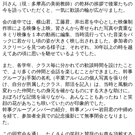
川さん（現：多摩高の美術教師）の乾杯の挨拶で後輩たちの
今を語っていただくと、一気に歓談の輪が広がりました。
会の途中では、横山君、工藤君、井出君を中心とした映像制
作班による映像を上映。皆さんから寄せられた写真や貴重な
８ミリ映像を１本の動画に編集、当時流行っていた音楽をバ
ックに若かりし頃の姿が大きく映し出されました。参加者の
スクリーンを見つめる様子は、それぞれ、30年以上の時を越
えてあの頃に思いを馳せているようでした。
また、各学年、クラス毎に分かれての歓談時間を設けたこと
で、より多くの仲間と会話を楽しむことができました。幹事
グループお手製の名札（卒業アルバムの個人写真を張り付
け、自分が所属したクラス、部活を記入）は、当時と風貌の
変わった仲間たちの身元を確かなものにする大きな助けに。
おぼろげな記憶を辿りながら、あんなこともあったね！と笑
顔の花があちこち咲いていたのが印象的でした。
幹事グループメンバーの紹介、幹事メンバー岩田君の中締め
を経て、参加者全員での記念撮影にて無事閉会となりまし
た。
この同窓会を通し、たくさんの笑顔と賛辞のお声を頂戴する