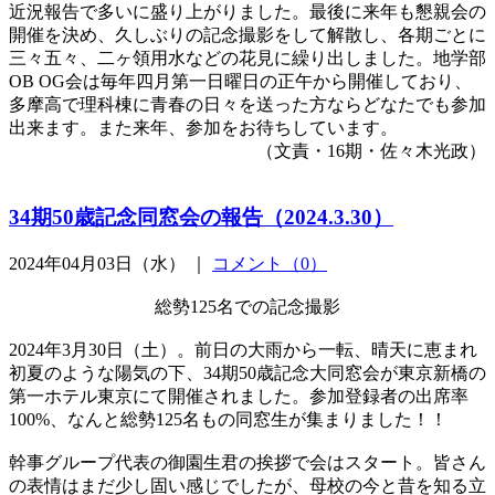
近況報告で多いに盛り上がりました。最後に来年も懇親会の
開催を決め、久しぶりの記念撮影をして解散し、各期ごとに
三々五々、二ヶ領用水などの花見に繰り出しました。地学部
OB OG会は毎年四月第一日曜日の正午から開催しており、
多摩高で理科棟に青春の日々を送った方ならどなたでも参加
出来ます。また来年、参加をお待ちしています。
（文責・16期・佐々木光政）
34期50歳記念同窓会の報告（2024.3.30）
2024年04月03日（水） ｜
コメント（0）
総勢125名での記念撮影
2024年3月30日（土）。前日の大雨から一転、晴天に恵まれ
初夏のような陽気の下、34期50歳記念大同窓会が東京新橋の
第一ホテル東京にて開催されました。参加登録者の出席率
100%、なんと総勢125名もの同窓生が集まりました！！
幹事グループ代表の御園生君の挨拶で会はスタート。皆さん
の表情はまだ少し固い感じでしたが、母校の今と昔を知る立