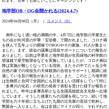
れます。古希でも新しいことにチャレンジです！
地学部OB・OG会開かれる(2024.4.7)
2024年04月08日（月） ｜
コメント（0）
例年になく遅い桜の満開の中、4月7日に地学部の卒業生た
ちの会が向河原の中華「宝珍楼」で開かれました。コロナ禍
を挟んで五年ぶりの開催でOBOGやその家族、45人が集まり
ました。まず、総会の議事は現役サポートについての報告が
ありました。以前は卒業生と地学部員が生田緑地の科学館の
望遠鏡で星空観望会などを実施していましたが、コロナ禍以
降は実施が難しくなっている現状、またその中で八ヶ岳少年
自然の家での現役生の天体観測の合宿をサポートし順調に経
過している旨の報告がありました。また、このところ地学部
は生物部と合同で全国的にも目覚ましい活躍をしていて特に
「多摩川の化石」の研究の発表で表彰を受けた様子が報告さ
れました。昨年は多摩高初となる全国高校総合文化祭へ出場
しています。そうした後輩たちの活躍を祝しつつ、続いて地
学部を六十年前に立ち上げた九期の辻先輩の音頭で乾杯し、
懇親会へ入りました。会は全員にマイクが回り、それぞれの