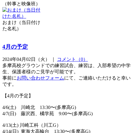
（幹事と映像班）
おまけ（当日付け
た名札）
4月の予定
2024年04月02日（火） ｜
コメント（0）
多摩高校グラウンドでの練習試合、練習は、入部希望の中学
生、保護者様のご見学が可能です。
事前に
お問い合わせフォーム
にて、ご連絡いただけると幸い
です。
【4月の予定】
4/6(土) 川崎北 13:30〜(多摩高G)
4/7(日) 藤沢西、橘学苑 9:00〜(多摩高G)
4/13(土) 川崎工科（川工G）
4/14(日) 東海大高輪台 13:30〜(多摩高G)