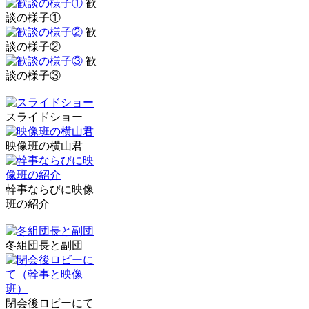
歓
談の様子①
歓
談の様子②
歓
談の様子③
スライドショー
映像班の横山君
幹事ならびに映像
班の紹介
冬組団長と副団
閉会後ロビーにて