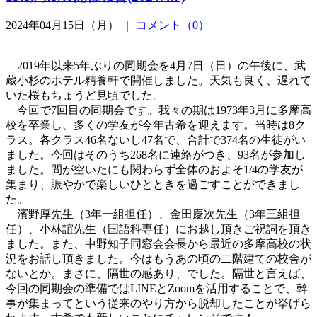
2024年04月15日（月） ｜
コメント（0）
2019年以来5年ぶりの同期会を4月7日（日）の午後に、武
蔵小杉のホテル精養軒で開催しました。天気も良く、遅れて
いた桜もちょうど見頃でした。
今回で7回目の同期会です。我々の期は1973年3月に多摩高
校を卒業し、多くの学友が今年古希を迎えます。当時は8ク
ラス。各クラス46名ないし47名で、合計で374名の生徒がい
ました。今回はそのうち268名に連絡がつき、93名が参加し
ました。間が空いたにも関わらず全体のおよそ1/4の学友が
集まり、賑やかで楽しいひとときを過ごすことができまし
た。
濱野厚先生（3年一組担任）、金田慶次先生（3年三組担
任）、小林誼先生（国語科専任）にお越し頂きご祝詞を頂き
ました。また、中野知子同窓会会長から最近の多摩高校の状
況をお話し頂きました。今はもうあの頃の二階建ての校舎が
ないとか。まさに、隔世の感あり、でした。隔世と言えば、
今回の同期会の準備ではLINEとZoomを活用することで、幹
事が集まってという従来のやり方から脱却したことが挙げら