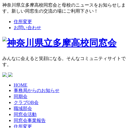
神奈川県立多摩高校同窓会と母校のニュースをお知らせしま
す。新しい同窓生の交流の場にご利用下さい！
住所変更
お問い合わせ
みんなに会えると笑顔になる。そんなコミュニティサイトで
す。
HOME
事務局からの
お知らせ
同期会
クラブOB会
職域部会
同窓会活動
同窓会
事業報告
住所変更