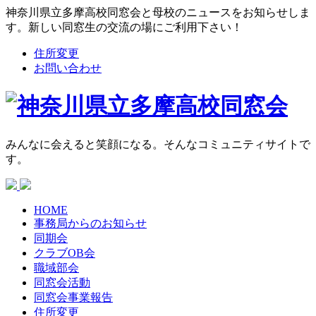
神奈川県立多摩高校同窓会と母校のニュースをお知らせしま
す。新しい同窓生の交流の場にご利用下さい！
住所変更
お問い合わせ
みんなに会えると笑顔になる。そんなコミュニティサイトで
す。
HOME
事務局からの
お知らせ
同期会
クラブOB会
職域部会
同窓会活動
同窓会
事業報告
住所変更