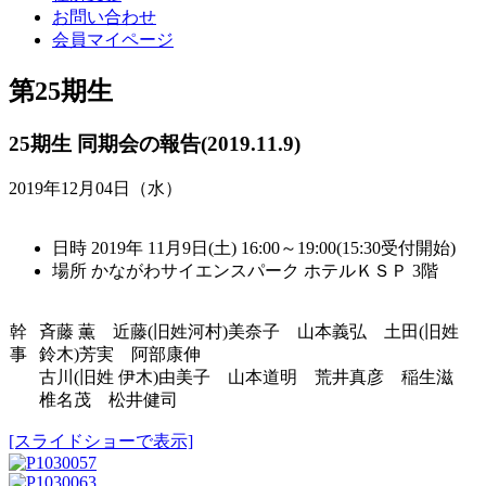
お問い合わせ
会員マイページ
第25期生
25期生 同期会の報告(2019.11.9)
2019年12月04日（水）
日時 2019年 11月9日(土) 16:00～19:00(15:30受付開始)
場所 かながわサイエンスパーク ホテルＫＳＰ 3階
幹
斉藤 薫 近藤(旧姓河村)美奈子 山本義弘 土田(旧姓
事
鈴木)芳実 阿部康伸
古川(旧姓 伊木)由美子 山本道明 荒井真彦 稲生滋
椎名茂 松井健司
[スライドショーで表示]