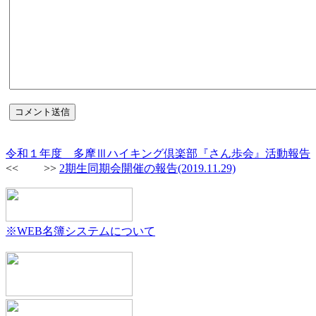
令和１年度 多摩Ⅲハイキング倶楽部『さん歩会』活動報告
<< >>
2期生同期会開催の報告(2019.11.29)
※WEB名簿システムについて