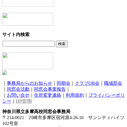
2021年10月
(2)
2021年9月
(2)
2021年8月
(4)
2021年7月
(10)
2021年6月
(4)
2021年5月
(5)
サイト内検索
2021年4月
(5)
2021年3月
(6)
2021年2月
(2)
2021年1月
(1)
2020年12月
(8)
2020年11月
(6)
2020年10月
(6)
2020年9月
(10)
｜
事務局からのお知らせ
｜
同期会
｜
クラブOB会
｜
職域部会
2020年8月
(14)
｜
同窓会活動
｜
同窓会事業報告
｜
2020年7月
(7)
｜
お問い合せ
｜
住所変更連絡
｜
利用規約
｜
プライバシーポリ
2020年6月
(7)
シー
｜
HP管理
|
2020年5月
(2)
2020年4月
(2)
神奈川県立多摩高校同窓会事務局
2020年3月
(7)
〒214-0021 川崎市多摩区宿河原4-26-16 サンシティハイツ
2020年2月
(2)
102号室