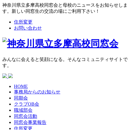
神奈川県立多摩高校同窓会と母校のニュースをお知らせしま
す。新しい同窓生の交流の場にご利用下さい！
住所変更
お問い合わせ
みんなに会えると笑顔になる。そんなコミュニティサイトで
す。
HOME
事務局からの
お知らせ
同期会
クラブOB会
職域部会
同窓会活動
同窓会
事業報告
住所変更