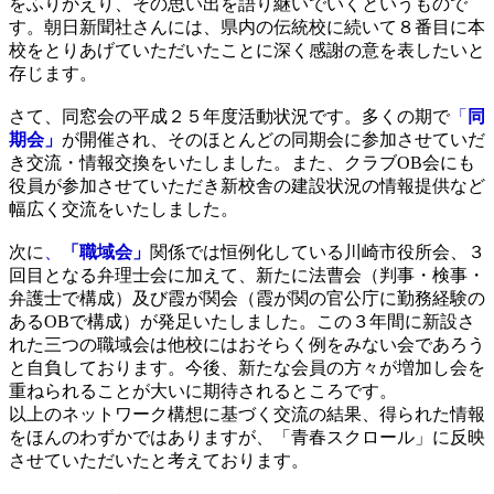
をふりかえり、その思い出を語り継いでいくというもので
す。朝日新聞社さんには、県内の伝統校に続いて８番目に本
校をとりあげていただいたことに深く感謝の意を表したいと
存じます。
さて、同窓会の平成２５年度活動状況です。多くの期で
「
同
期会」
が開催され、そのほとんどの同期会に参加させていだ
き交流・情報交換をいたしました。また、クラブOB会にも
役員が参加させていただき新校舎の建設状況の情報提供など
幅広く交流をいたしました。
次に
、
「職域会」
関係では恒例化している川崎市役所会、３
回目となる弁理士会に加えて、新たに法曹会（判事・検事・
弁護士で構成）及び霞が関会（霞が関の官公庁に勤務経験の
あるOBで構成）が発足いたしました。この３年間に新設さ
れた三つの職域会は他校にはおそらく例をみない会であろう
と自負しております。今後、新たな会員の方々が増加し会を
重ねられることが大いに期待されるところです。
以上のネットワーク構想に基づく交流の結果、得られた情報
をほんのわずかではありますが、「青春スクロール」に反映
させていただいたと考えております。