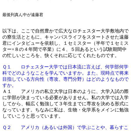
最後列真ん中が遠藤君
以下は、ここで自然豊かで広大なロチェスター大学敷地内で
の寮生活とともに、キャンパスライフをスタートさせた遠藤
君にインタビューを依頼し、１セミスター（半年で１セミス
ター×８の４年間で卒業）に４、５回あるという試験期間中
の忙しいところを、快くそれに応じてくれたものです。
Ｑ１ ロチェスター大学では日本流に言えば、何学部何学
科でどのようなことを学んでいますか。また、現時点で将来
目指している方向性（専攻、専門分野）はどのようなもので
すか。
Ａ１ アメリカの私立大学は日本のように、大学入試の際
に学部が決まっている必要がありません。私の大学では入学
してから、幅広く勉強して３年生までに専攻を決める形式に
なっています。ちなみに私は、生物・化学系をメインに勉強
していこうと思っています。
Ｑ２ アメリカ（あるいは外国）で学ぶことや、暮らすこ