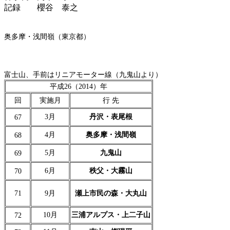
記録 櫻谷 泰之
奥多摩・浅間嶺（東京都）
富士山、手前はリニアモーター線（九鬼山より）
平成26（2014）年
回
実施月
行 先
3月
丹沢・表尾根
67
4月
奥多摩・浅間嶺
68
5月
九鬼山
69
6月
秩父・大霧山
70
71
9月
瀬上市民の森・大丸山
10月
三浦アルプス・上二子山
72