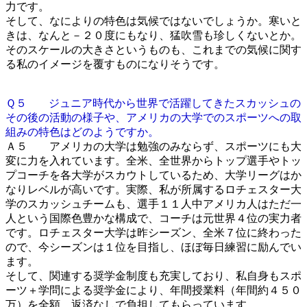
力です。
そして、なによりの特色は気候ではないでしょうか。寒いと
きは、なんと－２０度にもなり、猛吹雪も珍しくないとか。
そのスケールの大きさというものも、これまでの気候に関す
る私のイメージを覆すものになりそうです。
Ｑ５ ジュニア時代から世界で活躍してきたスカッシュの
その後の活動の様子や、アメリカの大学でのスポーツへの取
組みの特色はどのようですか。
Ａ５ アメリカの大学は勉強のみならず、スポーツにも大
変に力を入れています。全米、全世界からトップ選手やトッ
プコーチを各大学がスカウトしているため、大学リーグはか
なりレベルが高いです。実際、私が所属するロチェスター大
学のスカッシュチームも、選手１１人中アメリカ人はただ一
人という国際色豊かな構成で、コーチは元世界４位の実力者
です。ロチェスター大学は昨シーズン、全米７位に終わった
ので、今シーズンは１位を目指し、ほぼ毎日練習に励んでい
ます。
そして、関連する奨学金制度も充実しており、私自身もスポ
ーツ＋学問による奨学金により、年間授業料（年間約４５０
万）を全額、返済なしで負担してもらっています。