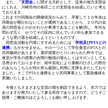
また、
「支部会」
に関する方針として、従来の地方支部会
にくわえ、川崎市内の各区ごとの支部会を結成したいと考え
ております。
これまでの同期会の開催状況からみて、卒業して１０年余は
同期会が開かれないことが通例であることから、２０代の会
員の同窓会とのかかわりが希薄であることを解消し、年代を
問わず広く、かつてその区内に住んでいたOBも参加できる
ような受け皿を結成しようというものです。
同窓会活動を円滑にすすめるためには
「
学校及び
PTA
との
連携」
もかかせません。その一つとして学生食堂のPTAとの
共同修繕があります。選択授業がとりいれられた昨今では、
食堂が学生の授業の合間の勉強の場もしくはサロンとしても
活用されておりますが、経年劣化により屋根のひさしの部分
のあちらこちらが何か所も破損し利用に支障をきたしており
ました。そこでPTAと連携をとり共同事業として緊急修繕を
実施いたしました。
今後ともさまざまな交流の場を創設できるよう、非力では
ありますが努力いたして参る所存でありますので、どうぞご
指導・ご鞭撻のほどよろしくお願い申し上げます。