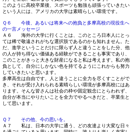
このように高校卒業後、スポーツも勉強も頑張っていきたい
という人には、アメリカの大学は素晴らしい環境です。
Ｑ６ 今後、あるいは将来への抱負と多摩高校の現役生へ
の一言メッセージ
Ａ６ 海外の大学に行くことは、このところ日本人にとっ
ては稀で敬遠されがちな選択肢であるのかも知れません。た
だ、進学ということだけに限らず人と違うことをした分、他
の人が持ち得ない価値ある経験ができることも事実であり、
このことがきっと大きな財産になると私は考えます。私の抱
負として、自分にしかない色を持てるようにこれからも努力
していきたいと思います。
多摩高生は自由です。人と違うことに全力を尽くすことがで
き、それが受け入れられる素晴らしい環境が多摩高校にはあ
ります。そんな皆さんは社会の枠や固定観念にとらわれず、
自分が本当にやりたいことを全力でやるべきだと、卒業生と
して思います。
Ｑ７ その他、今の思いを。
Ａ７ 私は、日本の大学に通う、どの友達より大変な日々
を過ごしていると思います。同時に、誰よりも楽しく充実し