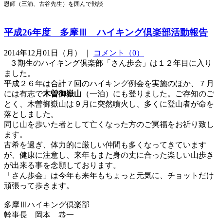
恩師（三浦、古谷先生）を囲んで歓談
平成26年度 多摩Ⅲ ハイキング倶楽部活動報告
2014年12月01日（月） ｜
コメント（0）
３期生のハイキング倶楽部「さん歩会」は１２年目に入り
ました。
平成２６年は合計７回のハイキング例会を実施のほか、７月
には有志で
木曽御嶽山
（一泊）にも登りました。ご存知のご
とく、木曽御嶽山は９月に突然噴火し、多くに登山者が命を
落としました。
同じ山を歩いた者として亡くなった方のご冥福をお祈り致し
ます。
古希を過ぎ、体力的に厳しい仲間も多くなってきています
が、健康に注意し、来年もまた身の丈に合った楽しい山歩き
が出来る事を念願しております。
「さん歩会」は今年も来年もちょっと元気に、チョットだけ
頑張って歩きます。
多摩Ⅲハイキング倶楽部
幹事長 岡本 恭一