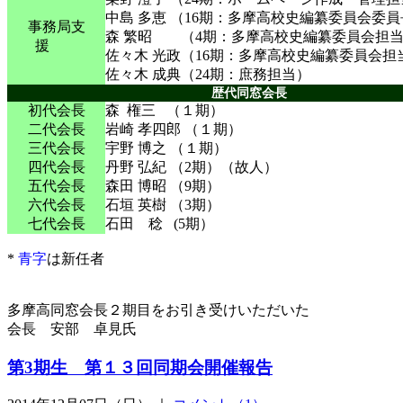
中島 多恵 （16期：多摩高校史編纂委員会委
事務局支
森 繁昭 （4期：多摩高校史編纂委員会担
援
佐々木 光政（16期：多摩高校史編纂委員会担
佐々木 成典（24期：庶務担当）
歴代同窓会長
初代会長
森 権三 （１期）
二代会長
岩崎 孝四郎 （１期）
三代会長
宇野 博之 （１期）
四代会長
丹野 弘紀 （2期）（故人）
五代会長
森田 博昭 （9期）
六代会長
石垣 英樹 （3期）
七代会長
石田 稔 (5期）
*
青字
は新任者
多摩高同窓会長２期目をお引き受けいただいた
会長 安部 卓見氏
第3期生 第１３回同期会開催報告