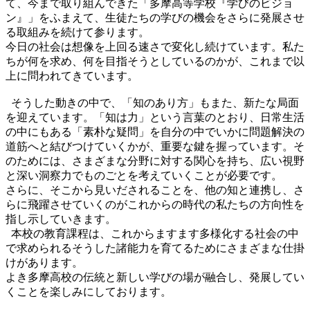
て、今まで取り組んできた「多摩高等学校『学びのビジョ
ン』」をふまえて、生徒たちの学びの機会をさらに発展させ
る取組みを続けて参ります。
今日の社会は想像を上回る速さで変化し続けています。私た
ちが何を求め、何を目指そうとしているのかが、これまで以
上に問われてきています。
そうした動きの中で、「知のあり方」もまた、新たな局面
を迎えています。「知は力」という言葉のとおり、日常生活
の中にもある「素朴な疑問」を自分の中でいかに問題解決の
道筋へと結びつけていくかが、重要な鍵を握っています。そ
のためには、さまざまな分野に対する関心を持ち、広い視野
と深い洞察力でものごとを考えていくことが必要です。
さらに、そこから見いだされることを、他の知と連携し、さ
らに飛躍させていくのがこれからの時代の私たちの方向性を
指し示していきます。
本校の教育課程は、これからますます多様化する社会の中
で求められるそうした諸能力を育てるためにさまざまな仕掛
けがあります。
よき多摩高校の伝統と新しい学びの場が融合し、発展してい
くことを楽しみにしております。