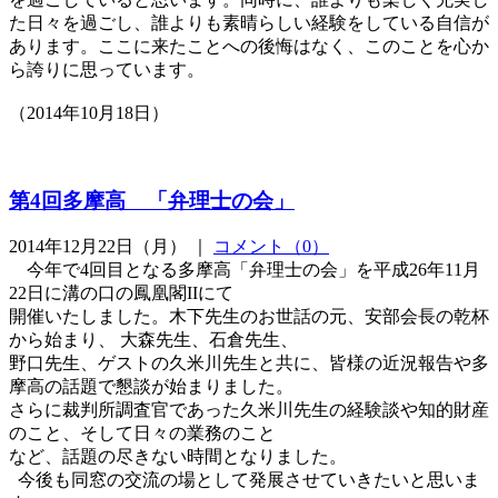
た日々を過ごし、誰よりも素晴らしい経験をしている自信が
あります。ここに来たことへの後悔はなく、このことを心か
ら誇りに思っています。
（2014年10月18日）
第4回多摩高 「弁理士の会」
2014年12月22日（月） ｜
コメント（0）
今年で4回目となる多摩高「弁理士の会」を平成26年11月
22日に溝の口の鳳凰閣IIにて
開催いたしました。木下先生のお世話の元、安部会長の乾杯
から始まり、 大森先生、石倉先生、
野口先生、ゲストの久米川先生と共に、皆様の近況報告や多
摩高の話題で懇談が始まりました。
さらに裁判所調査官であった久米川先生の経験談や知的財産
のこと、そして日々の業務のこと
など、話題の尽きない時間となりました。
今後も同窓の交流の場として発展させていきたいと思いま