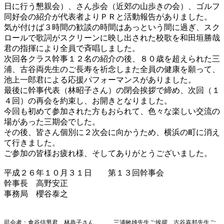
日に行う懇親会）、さん歩会（近郊の山歩きの会）、ゴルフ
同好会の紹介が代表者よりＰＲと活動報告がありました。
気が付けば３時間の歓談の時間はあっという間に過ぎ、スク
ロールで歌詞がスクリーンに映し出された校歌を和田垣勝哉
君の指揮により全員で斉唱しました。
次回各クラス幹事１２名の紹介の後、８０歳を超えられた三
浦、古谷両先生のご長寿を祈念しまた全員の健康を願って、
池上一郎君による応援パフォーマンスがありました。
最後に幹事代表（林昭子さん）の閉会挨拶で締め、次回（１
４回）の再会を約束し、お開きとなりました。
今回も初めて参加された方もおられて、色々な楽しい交流の
場があった三期会でした。
その後、皆さん個別に２次会に向かうため、横浜の町に消え
て行きました。
ご参加の皆様お疲れ様、そしてありがとうございました。
平成２６年１０月３１日 第１３回幹事会
幹事長 高野安正
事務局 櫻谷泰之
司会者：倉谷信男君、林恭子さん
三浦敏雄先生ご挨拶
古谷嘉邦先生ご