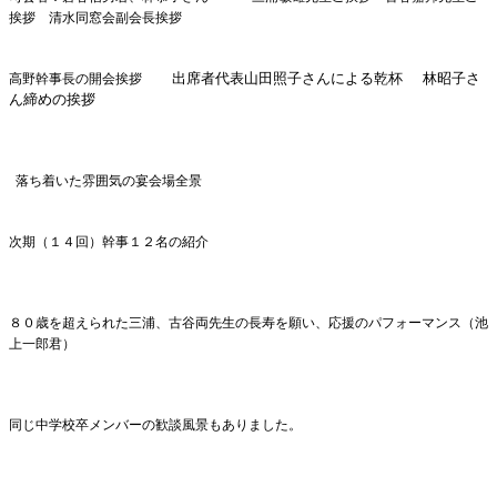
挨拶 清水同窓会副会長挨拶
出席者代表山田照子さんによる乾杯 林昭子さ
高野幹事長の開会挨拶
ん締めの挨拶
落ち着いた雰囲気の宴会場全景
次期（１４回）幹事１２名の紹介
８０歳を超えられた三浦、古谷両先生の長寿を願い、応援のパフォーマンス（池
上一郎君）
同じ中学校卒メンバーの歓談風景もありました。