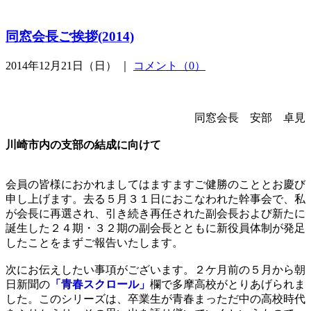
同窓会長ご挨拶(2014)
2014年12月21日（日） ｜
コメント（0）
同窓会長 安部 卓見
川崎市内の支部の結成に向けて
会員の皆様におかれましてはますますご健勝のこととお慶び
申し上げます。去る５月３１日におこなわれた幹事会で、私
が会長に再選され、引き続き再任された副会長および新たに
誕生した２４期・３２期の副会長とともに新役員体制が発足
したことをまずご報告いたします。
次にお伝えしたい事項がございます。２ケ月前の５月から朝
日新聞の
「青春スクロール」
欄で多摩高校がとりあげられま
した。このシリーズは、卒業生が青春まっただ中の高校時代