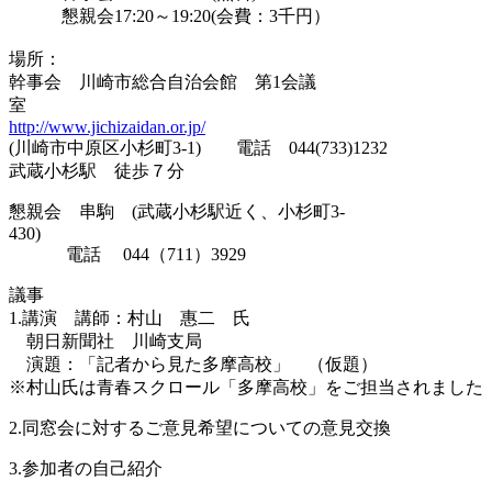
懇親会17:20～19:20(会費：3千円）
場所：
幹事会 川崎市総合自治会館 第1会議
室
http://www.jichizaidan.or.jp/
(川崎市中原区小杉町3-1) 電話 044(733)1232
武蔵小杉駅 徒歩７分
懇親会 串駒 (武蔵小杉駅近く、小杉町3-
430)
電話 044（711）3929
議事
1.講演 講師：村山 惠二 氏
朝日新聞社 川崎支局
演題：「記者から見た多摩高校」 （仮題）
※村山氏は青春スクロール「多摩高校」をご担当されました
2.同窓会に対するご意見希望についての意見交換
3.参加者の自己紹介