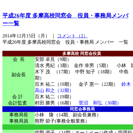
平成26年度 多摩高校同窓会 役員・事務局メンバ
ー一覧
2014年12月15日（月） ｜
コメント（2）
平成26年度 多摩高校同窓会 役員・事務局 メンバー 一覧
多摩高校 同窓会役員
会 長
安部 卓見（9期）
清水 秀紀（3期） 金作 幸男（5期） 小林 
木下 茂 （17期） 中野 知子（18期） 中島 
副会長
期）
百木 祐二（19期） 金子 憲一（22期）
鈴木
高山 和之（32期）
会 計
百木 祐二（19期）
会計監査
村田 勝男（16期）
菅沼 和弘（30期）
同窓会事務局
事務局長
小林 隆（14期、副会長兼務）
事務局員
熊野 節子(事務全般業務）
柴野 澄子 （24期：ホームページ作成・管理