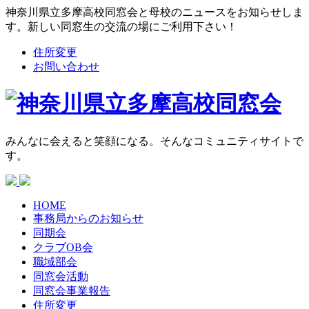
神奈川県立多摩高校同窓会と母校のニュースをお知らせしま
す。新しい同窓生の交流の場にご利用下さい！
住所変更
お問い合わせ
みんなに会えると笑顔になる。そんなコミュニティサイトで
す。
HOME
事務局からの
お知らせ
同期会
クラブOB会
職域部会
同窓会活動
同窓会
事業報告
住所変更