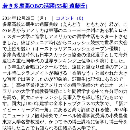
若き多摩高OBの活躍(55期 遠藤氏)
2014年12月29日（月） ｜
コメント（0）
多摩高校55期生の遠藤共峻（えんどう ともたか）君が、こ
の９月からアメリカは東部のニューヨーク州にある私立ロチ
ェスター大学に進学しアメリカでの留学生活をスタートさせ
ました。彼はジュニア時代からスカッシュ競技で世界の大会
で上位を競い（オーストラリアスカッシュオープン優勝）、
多摩高現役時代も日本スカッシュ協会の強化選手として海外
遠征を重ね同年代の世界ランキング上位争いを演じました。
（３年生の合唱コンクールでは、遠征と重なり優勝のアンコ
ール時にクラスメイトが掲げる「香港なう」と書かれた大き
な写真で出演？したのが印象的。57期生は記憶にあるので
は。）高校卒業後はアメリカでの留学準備のためにオースト
ラリアの大学予備教養課程に１年間留学する中で各分野の力
を高め、同大にチャレンジし見事入学を成し遂げたもので
す。同大は1850年建学の全米トップクラスの大学で、「新ア
イビー・リーグの一角」にあると高く評価される他、2002年
にニュートリノ観測研究でノーベル物理学賞受賞の小柴昌俊
東京大学名誉教授が、かつてその博士課程に留学し博士号を
取得したことでも知られる由緒ある大学です。