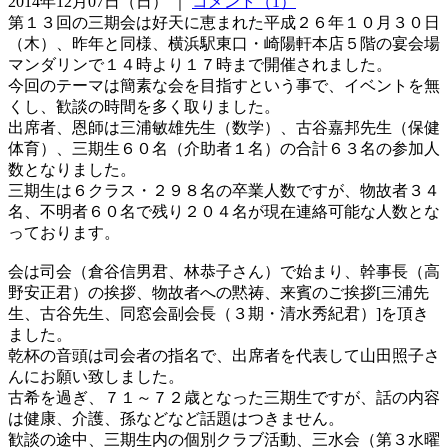
2014年12月07日（日） ｜
コメント（1）
第１３回の三期会は好天に恵まれた平成２６年１０月３０日
（木）、昨年と同様、横浜駅東口・崎陽軒本店５階の宴会場
マンダリンで１４時より１７時まで開催されました。
今回のテーマは簡素な会を目指すという事で、イベントを無
くし、歓談の時間を多く取りました。
出席者、恩師は三浦敏雄先生（数学）、古谷嘉邦先生（保健
体育）、三期生６０名（介助者１名）の合計６３名の参加人
数となりました。
三期生は６クラス・２９８名の卒業人数ですが、物故者３４
名、不明者６０名で残り２０４名が現在連絡可能な人数とな
っております。
会は司会（倉谷信男君、林恭子さん）で始まり、幹事長（高
野安正君）の挨拶、物故者への黙祷、来賓のご挨拶[三浦先
生、古谷先生、同窓会副会長（３期・清水秀紀君）]を頂き
ました。
乾杯の音頭は司会者の指名で、出席者を代表して山田照子さ
んにお願い致しました。
古希を過ぎ、７１～７２歳となった三期生ですが、話の内容
は健康、介護、孫などなど話題はつきません。
歓談の途中、三期生内の個別クラブ活動、三水会（第３水曜