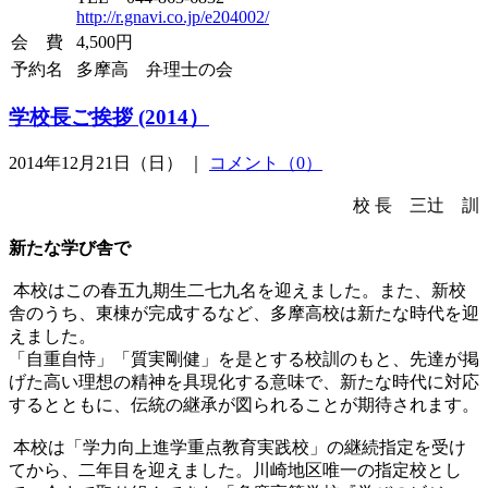
http://r.gnavi.co.jp/e204002/
会 費
4,500円
予約名
多摩高 弁理士の会
学校長ご挨拶 (2014）
2014年12月21日（日） ｜
コメント（0）
校 長 三辻 訓
新たな学び舎で
本校はこの春五九期生二七九名を迎えました。また、新校
舎のうち、東棟が完成するなど、多摩高校は新たな時代を迎
えました。
「自重自恃」「質実剛健」を是とする校訓のもと、先達が掲
げた高い理想の精神を具現化する意味で、新たな時代に対応
するとともに、伝統の継承が図られることが期待されます。
本校は「学力向上進学重点教育実践校」の継続指定を受け
てから、二年目を迎えました。川崎地区唯一の指定校とし