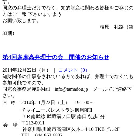
す。
同窓の弁理士だけでなく、知的財産に関わる皆様をご存じの
方はご一報 下さいますよう
お願い致します。
相原 礼路（第
33期）
第4回多摩高弁理士の会 開催のお知らせ
2014年12月22日（月） ｜
コメント（0）
知財関係の仕事をされている方であれば、弁理士でなくても
参加可能ですので、
同窓会事務局宛E-Mail info@tamadou.jp メールでご連絡下
さい。
2014
年
11
月
22
日（土）
19
：
00
～
日 時
チャイニーズレストラン鳳凰閣
II
ＪＲ南武線 武蔵溝ノ口駅 南口 徒歩
1
分
〒
213-0011
会 場
神奈川県川崎市高津区久本
1-4-10 TKB
ビル
2F
TEL
044-863-6832