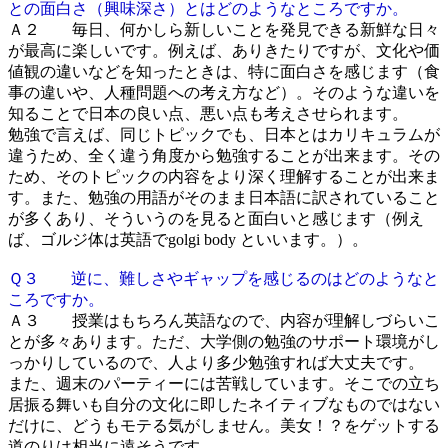
との面白さ（興味深さ）とはどのようなところですか。
Ａ２ 毎日、何かしら新しいことを発見できる新鮮な日々
が最高に楽しいです。例えば、ありきたりですが、文化や価
値観の違いなどを知ったときは、特に面白さを感じます（食
事の違いや、人種問題への考え方など）。そのような違いを
知ることで日本の良い点、悪い点も考えさせられます。
勉強で言えば、同じトピックでも、日本とはカリキュラムが
違うため、全く違う角度から勉強することが出来ます。その
ため、そのトピックの内容をより深く理解することが出来ま
す。また、勉強の用語がそのまま日本語に訳されていること
が多くあり、そういうのを見ると面白いと感じます（例え
ば、ゴルジ体は英語でgolgi body といいます。）。
Ｑ３ 逆に、難しさやギャップを感じるのはどのようなと
ころですか。
Ａ３ 授業はもちろん英語なので、内容が理解しづらいこ
とが多々あります。ただ、大学側の勉強のサポート環境がし
っかりしているので、人より多少勉強すれば大丈夫です。
また、週末のパーティーには苦戦しています。そこでの立ち
居振る舞いも自分の文化に即したネイティブなものではない
だけに、どうもモテる気がしません。美女！？をゲットする
道のりは相当に遠そうです。