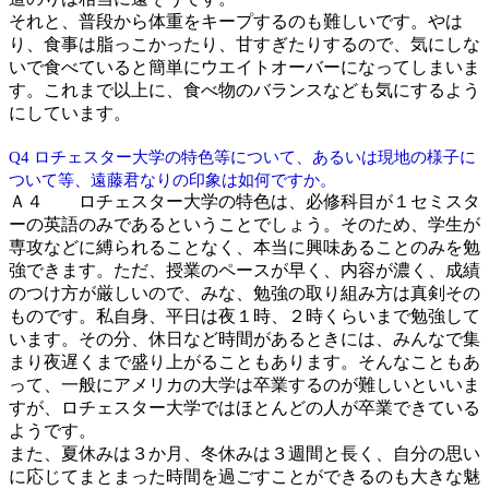
それと、普段から体重をキープするのも難しいです。やは
り、食事は脂っこかったり、甘すぎたりするので、気にしな
いで食べていると簡単にウエイトオーバーになってしまいま
す。これまで以上に、食べ物のバランスなども気にするよう
にしています。
ロチェスター大学の特色等について、あるいは現地の様子に
Q4
ついて等、遠藤君なりの印象は如何ですか。
Ａ４ ロチェスター大学の特色は、必修科目が１セミスタ
ーの英語のみであるということでしょう。そのため、学生が
専攻などに縛られることなく、本当に興味あることのみを勉
強できます。ただ、授業のペースが早く、内容が濃く、成績
のつけ方が厳しいので、みな、勉強の取り組み方は真剣その
ものです。私自身、平日は夜１時、２時くらいまで勉強して
います。その分、休日など時間があるときには、みんなで集
まり夜遅くまで盛り上がることもあります。そんなこともあ
って、一般にアメリカの大学は卒業するのが難しいといいま
すが、ロチェスター大学ではほとんどの人が卒業できている
ようです。
また、夏休みは３か月、冬休みは３週間と長く、自分の思い
に応じてまとまった時間を過ごすことができるのも大きな魅