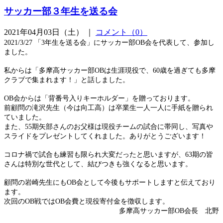
サッカー部３年生を送る会
2021年04月03日（土） ｜
コメント（0）
2021/3/27 「3年生を送る会」にサッカー部OB会を代表して、参加し
ました。
私からは「多摩高サッカー部OBは生涯現役で、60歳を過ぎても多摩
クラブで集まれます！」と話しました。
OB会からは「背番号入りキーホルダー」を贈っております。
前顧問の滝沢先生（今は向工高）は卒業生一人一人に手紙を贈られ
ていました。
また、55期矢部さんのお父様は現役チームの試合に帯同し、写真や
スライドをプレゼントしてくれました。ありがとうございます！
コロナ禍で試合も練習も限られ大変だったと思いますが、63期の皆
さんは特別な世代として、結びつきも強くなると思います。
顧問の岩崎先生にもOB会として今後もサポートしますと伝えており
ます。
次回のOB戦ではOB会費と現役寄付金を徴収します。
多摩高サッカー部OB会長 北野