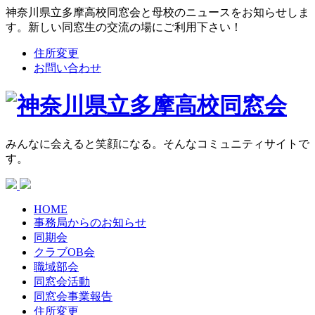
神奈川県立多摩高校同窓会と母校のニュースをお知らせしま
す。新しい同窓生の交流の場にご利用下さい！
住所変更
お問い合わせ
みんなに会えると笑顔になる。そんなコミュニティサイトで
す。
HOME
事務局からの
お知らせ
同期会
クラブOB会
職域部会
同窓会活動
同窓会
事業報告
住所変更