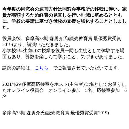
今年度の同窓会の運営方針は同窓会事務所の移転に伴い、家
賃が増額するため経費の見直しを行い削減に努めるととも
に、学校の要請に基づき母校の支援を強化することとしまし
た。
役員会後、多摩高33期 森勇介氏(読売教育賞 最優秀賞受賞
2019)より、講演いただきました。
小学校5年生向けの授業を役員一同も生徒として体験する場
面もあり、算数を楽しんで学ぶこと、気づきがありました。
講演の詳細は、
こちら
でご報告させていただいてます。
2021/4/29 多摩高応接室をホスト(主催者)会場としてお借りし
たオンライン役員会 オンライン参加 5名、応接室参加 6
名
多摩高33期 森勇介氏(読売教育賞 最優秀賞受賞2019)