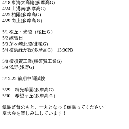
4/18 東海大高輪(多摩高G)
4/24 上溝南(多摩高G)
4/25 柏陽(多摩高G)
4/29 向上(多摩高Ｇ)
5/1 桜丘・光陵（桜丘Ｇ）
5/2 練習日
5/3 茅ヶ崎北陵(北稜G)
5/4 横浜緑が丘(多摩高G) 13:30PB
5/8 横須賀工業(横須賀工業G)
5/9 浅野(浅野G)
5/15-25 前期中間試験
5/29 桐光学園(多摩高G)
5/30 希望ヶ丘(多摩高Ｇ）
飯島監督のもと、一丸となって頑張ってください！
夏大会を楽しみにしています！