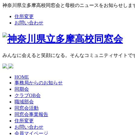
神奈川県立多摩高校同窓会と母校のニュースをお知らせしま
住所変更
お問い合わせ
みんなに会えると笑顔になる。そんなコミュニティサイトで
HOME
事務局からの
お知らせ
同期会
クラブOB会
職域部会
同窓会活動
同窓会
事業報告
住所変更
お問い合わせ
会員マイページ