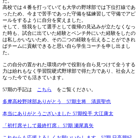
た。
高校では４番を打っていても大学の野球部では下位打線であ
ったた
め、
今まで苦手であった守備を猛練習して守備でアピ
ールをするように
自分を変えました。
そして、怪我をして選手として復帰の見込みが立たなくなっ
た時も、試合に出ていた経験とベンチ外にいた経験をしたの
は私しかいないため、
その二つの経験を伝えることができれ
ばチームに貢献できると思い
自ら学生コーチを申し出まし
た。
この自分の置かれた環境の中で役割を自ら見つけて全うする
力は紛
れもなく学習院硬式野球部で得た力であり、社会人と
なった今でも活きています。
57期の手記は
こちら
をご覧ください。
多摩高校野球部ありがとう 57期主将 清原聖也
本当にありがとうございました 57期投手 大江康太
「初打席そして最終打席」 57期 瀬尾真矢
これからも応援よろしくお願いいたします 57期 日高朋紀