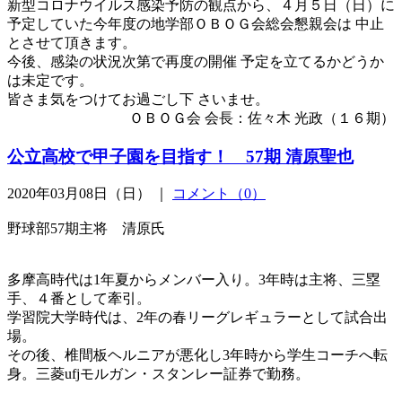
新型コロナウイルス感染予防の観点から、４月５日（日）に
予定していた今年度の地学部ＯＢＯＧ会総会懇親会は 中止
とさせて頂きます。
今後、感染の状況次第で再度の開催 予定を立てるかどうか
は未定です。
皆さま気をつけてお過ごし下 さいませ。
ＯＢＯＧ会 会長：佐々木 光政（１６期）
公立高校で甲子園を目指す！ 57期 清原聖也
2020年03月08日（日） ｜
コメント（0）
野球部57期主将 清原氏
多摩高時代は1年夏からメンバー入り。3年時は主将、三塁
手、４番として牽引。
学習院大学時代は、2年の春リーグレギュラーとして試合出
場。
その後、椎間板ヘルニアが悪化し3年時から学生コーチへ転
身。三菱ufjモルガン・スタンレー証券で勤務。