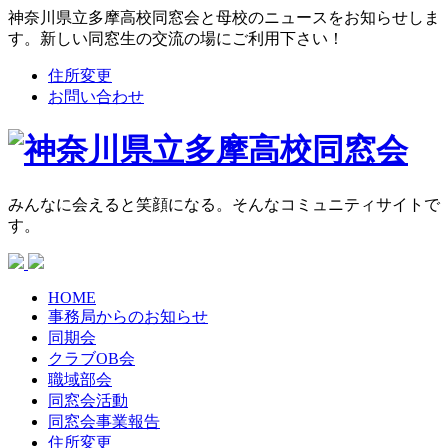
神奈川県立多摩高校同窓会と母校のニュースをお知らせしま
す。新しい同窓生の交流の場にご利用下さい！
住所変更
お問い合わせ
みんなに会えると笑顔になる。そんなコミュニティサイトで
す。
HOME
事務局からの
お知らせ
同期会
クラブOB会
職域部会
同窓会活動
同窓会
事業報告
住所変更