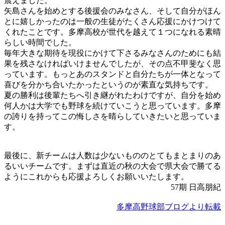
震えました。
矢島さんを始めとする後援会のみなさん、そして自分がほん
とに嬉しかったのは一般の生徒がたくさん応援にかけつけて
くれたことです。多摩高校が世代を越えて１つになれる素晴
らしい時間でした。
毎年大きな期待を現役にかけて下さるみなさんのためにも結
果を残さなければいけませんでしたが、その点不甲斐なく思
っています。もっとあのスタンドと自分たちが一体となって
喜びを分かち合いたかったというのが素直な気持ちです。
夏の勝利は後輩たちへ引き継がれたわけですが、自分を始め
何人かは大学でも野球を続けていこうと思っています。多摩
の誇りを持ってこの悔しさを晴らしていきたいと思っていま
す。
最後に、新チームは人数は少ないもののとてもまとまりのあ
るいいチームです。まずは直近の秋の大会で県大会で勝てる
ようにこれからも応援よろしくお願いいたします。
57期 日高朋紀
多摩高野球部ブログより転載