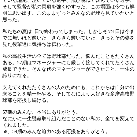
ている瀬尾、泣いている選手、飛び跳ねて喜んでいる選手、
そして監督が私の両肩を強くゆすった、この場面は今でも鮮
明に思い出す。このままずっとみんなの野球を見ていたいと
思った。
私たちの夏は1日で終わってしまった。しかしその1日は今ま
でに無いほど輝いた。きらきら輝いていた。きっとその姿を
見た後輩達に気持ちは伝わった。
私の高校生活の全ては野球部だった。悩んだこともたくさん
ある。57期はマネージャーにも厳しく接してくれてたくさん
成長できた。そんな代のマネージャーができたこと、一生の
誇りになる。
支えてくれたたくさんの人のためにも、これからは自分の出
来ることを精一杯やる、そしてなにより大好きな多摩高校野
球部を応援し続ける。
57期のみんな、本当にありがとう。
なにかに一生懸命取り組んだことのない私の、全てを変えて
くれました。
58、59期のみんな迫力のある応援をありがとう。