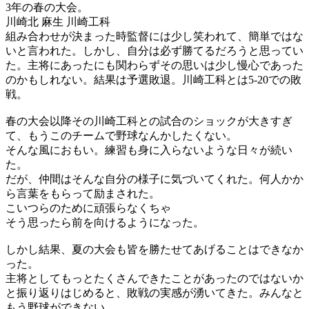
3年の春の大会。
川崎北 麻生 川崎工科
組み合わせが決まった時監督には少し笑われて、簡単ではな
いと言われた。しかし、自分は必ず勝てるだろうと思ってい
た。主将にあったにも関わらずその思いは少し慢心であった
のかもしれない。結果は予選敗退。川崎工科とは5-20での敗
戦。
春の大会以降その川崎工科との試合のショックが大きすぎ
て、もうこのチームで野球なんかしたくない。
そんな風におもい。練習も身に入らないような日々が続い
た。
だが、仲間はそんな自分の様子に気づいてくれた。何人かか
ら言葉をもらって励まされた。
こいつらのために頑張らなくちゃ
そう思ったら前を向けるようになった。
しかし結果、夏の大会も皆を勝たせてあげることはできなか
った。
主将としてもっとたくさんできたことがあったのではないか
と振り返りはじめると、敗戦の実感が湧いてきた。みんなと
もう野球ができない。