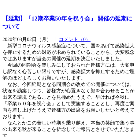
【延期】「12期卒業50年を祝う会」 開催の延期に
ついて
2020年03月02日（月） ｜
コメント（0）
新型コロナウィルス感染症について、国をあげて感染拡大
を抑止するための対応が求められていることから、大変残念
ではありますが当会の開催の延期を決定いたしました。
今回の同期会を楽しみにしておられた皆様方には、大変申
し訳なく心苦しい限りですが、感染拡大を抑止するためご理
解のほどよろしくお願いいたします。
なお、今回延期となる同期会の改めての開催については、
状況を勘案しつつ、皆様方が心置きなく顔を合わせることが
出来る環境であることを見極めたうえで、早ければ今秋に
「卒業５０年を祝う会」として実施することとし、再度ご案
内を差し上げたうえで皆様方の出席をお願いしたいと考えて
おります。
なんとかこの苦しい時期を乗り越え、本当の笑顔で集う事
の出来る秋が来ることを祈念してご報告とさせていただきま
す。