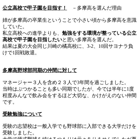
公立高校で甲子園を目指す！
－多摩高を選んだ理由
姉が多摩高の卒業生ということで小さい頃から多摩高を意識
していた。
私立高校への進学よりも、
勉強をする環境が整っている公立
高校で甲子園を目指したい
と思い多摩高を選んだ。
結果は夏の大会同じ川崎の橘高校に、3-2、10回サヨナラ負
けで1回戦敗退。
多摩高野球部同期の仲間に対して
マネージャー３人を含め２３人で3年間を過ごしました。
当時はぶつかることも多い同期でしたが、今では半年に1度
程度みんなで飲み会をするほど大切な、かけがえのない仲間
です。
受験勉強について
受験の志望校は一般入学でも野球部に入部できる大学だけを
受験し
ました。