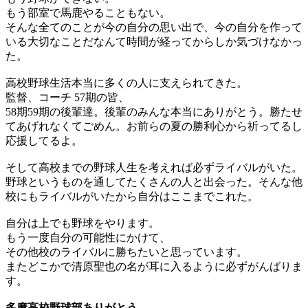
もう部室で馬鹿やることもない。
そんな全てのことが今の自分の思い出で、今の自分を作って
いる大切なことだなんて時間が経ってからしか気づけなかっ
た。
高校野球生活本当に多くの人に支えられてきた。
監督、コーチ 57期の皆、
58期59期の後輩達。後輩のみんな本当にありがとう。勝たせ
てあげれなくてごめん。お前らの夏の勝利心から祈ってるし
応援してるよ。
そして高校までの野球人生を考えれば必ずライバルがいた。
野球というものを通してたくさんの人と出会った。そんな他
校にもライバルがいたから自分はここまでこれた。
自分は上でも野球をやります。
もう一度自分の可能性にかけて、
その他校のライバルに勝ちたいと思っています。
またどこかで清原聖也の名が耳に入るように必ずがんばりま
す。
多摩高校野球部ありがとう
。