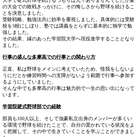
大学で硬式野球を続けるつもりは元々ありませんでしたが夏
の大会での敗戦きっかけに、その悔しさから野球を続けるこ
とを決意しました。
受験戦略、勉強法共に効率を重視しました。
具体的には受験
校を3校にしぼり、
塾では講義をとらずに基本的に独学で勉
強しました。
その結果、縁のあった学習院大学へ現役進学することとなり
ました。
行事の盛んな多摩高での行事との関わり方
正直、私は野球をメインに考えていたため、怪我をしないよ
うにだとか練習時間への支障がないよう範囲で行事へ参加す
るようにしていま
した。
そんな中でも多摩高の行事は魅力的で一生の思い出になって
います
。
学習院硬式野球部での経験
部員も100人以上、
そして強豪私立出身のメンバーが多くい
る環境で野球を続けたこと
で、自分の置かれている状況をよ
く把握して、その中で生きていくことを学ぶことができまし