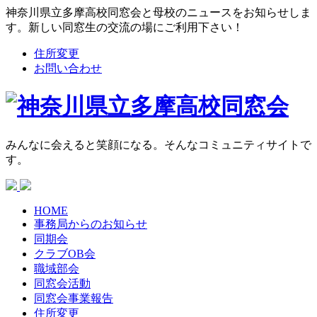
神奈川県立多摩高校同窓会と母校のニュースをお知らせしま
す。新しい同窓生の交流の場にご利用下さい！
住所変更
お問い合わせ
みんなに会えると笑顔になる。そんなコミュニティサイトで
す。
HOME
事務局からの
お知らせ
同期会
クラブOB会
職域部会
同窓会活動
同窓会
事業報告
住所変更