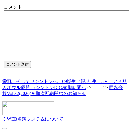
コメント
栄冠、そしてワシントンへ—69期生（現3年生）3人、アメリ
カボウル優勝 ワシントンD.C.短期訪問へ
<< >>
同窓会
報Vol.32(2026)を順次配送開始のお知らせ
※WEB名簿システムについて