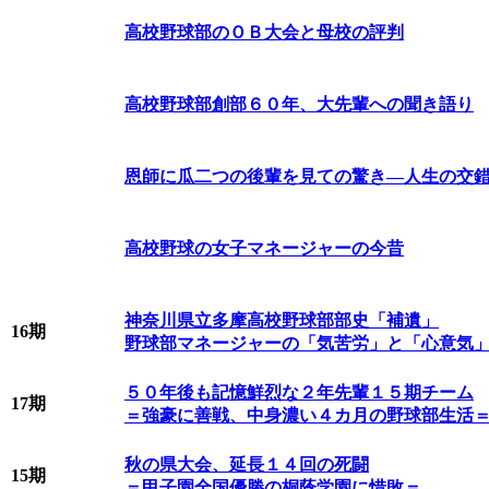
高校野球部のＯＢ大会と母校の評判
高校野球部創部６０年、大先輩への聞き語り
恩師に瓜二つの後輩を見ての驚き―人生の交
高校野球の女子マネージャーの今昔
神奈川県立多摩高校野球部部史「補遺」
16期
野球部マネージャーの「気苦労」と「心意気
５０年後も記憶鮮烈な２年先輩１５期チーム
17期
＝強豪に善戦、中身濃い４カ月の野球部生活
秋の県大会、延長１４回の死闘
15期
＝甲子園全国優勝の桐蔭学園に惜敗＝