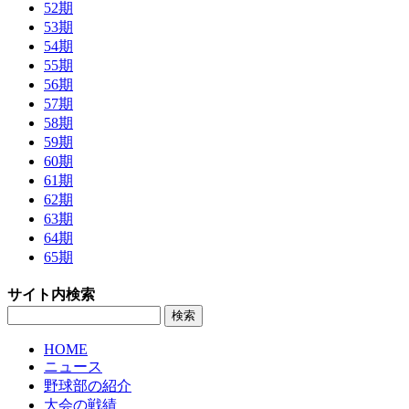
52期
53期
54期
55期
56期
57期
58期
59期
60期
61期
62期
63期
64期
65期
サイト内検索
HOME
ニュース
野球部の紹介
大会の戦績