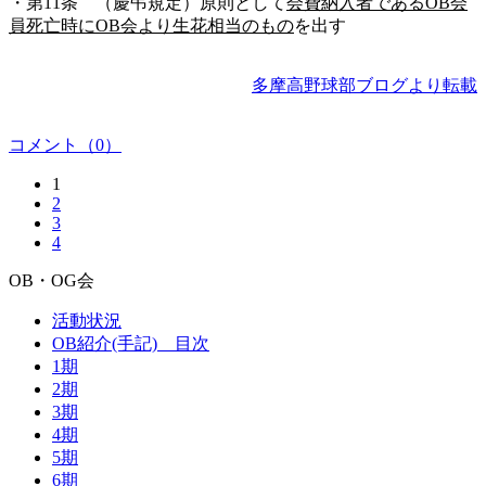
・第11条 （慶弔規定）原則として
会費納入者であるOB会
員死亡時にOB会より生花相当のもの
を出す
多摩高野球部ブログより転載
コメント（0）
1
2
3
4
OB・OG会
活動状況
OB紹介(手記) 目次
1期
2期
3期
4期
5期
6期