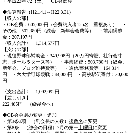
・平成23年7/2（土） OB会総会
◆決算報告（H21.4.1～H22.3.31）
【収入の部】
・OB会費：605,000円（会費納入者125名、重複あり） ・
その他：502,380円（総会、新年会会費等） ・前期繰越
金：207,197円
〈収入合計〉 1,314,577円
【支出の部】
・現役野球部補助金：349,998円（20万円寄贈、壮行会寸
志、ボール５ダース等） ・事業経費：503.780円（総会、
新年会、ブログ維持費等） ・通信/事務費等：164,314
円 ・六大学野球観戦：44,000円 ・高校駅伝寄付：30,000
円
〈支出合計〉 1,092,092円
【差し引き】
222,485円 （繰越金へ）
◆OB会会則の変更・追加
・第3条3項 （副会長の人数）
複数名
に変更
・第8条 （総会の日程）7月の第一
土曜日
に変更