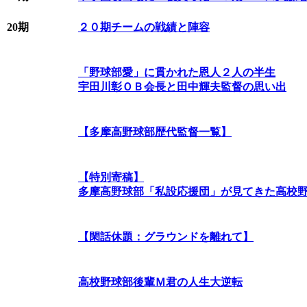
20期
２０期チームの戦績と陣容
「野球部愛」に貫かれた恩人２人の半生
宇田川彰ＯＢ会長と田中輝夫監督の思い出
【多摩高野球部歴代監督一覧】
【特別寄稿】
多摩高野球部「私設応援団」が見てきた高校
【閑話休題：グラウンドを離れて】
高校野球部後輩Ｍ君の人生大逆転