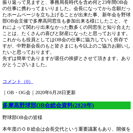
振り返って見ますと、事務局長時代を含め何と23年間OB会
の仕事に携わってまいりました。会長になってから念願だっ
たホームページを立ち上げることが出来た事、新年会を野球
部OB会主催で多摩高同窓生も参加出来る様にしたこと、そ
れによって関わり出来なかった数多くの同窓生と知り合えた
ことは、たくさんの喜びと財産になったと思っております。
これからも役員としてはOB会の仕事に協力していく所存で
すが、中野新会長のもと皆さまにも今以上のご協力お願いし
たいと思っております。
先ずは簡単でありますが退任の挨拶とさせて頂きます。あり
がとうございました。
コメント（0）
｜OB・OG会｜2020年6月28日更新
多摩高野球部OB会総会資料(2020年)
野球部OB会の皆様
本年度のＯＢ総会は会長交代という重要議案もあり、開催を