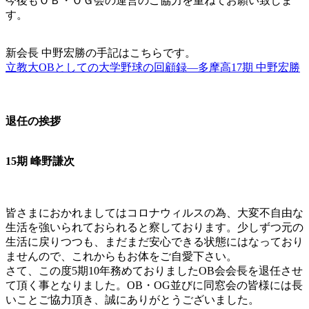
今後もＯＢ・ＯＧ会の運営のご協力を重ねてお願い致しま
す。
新会長 中野宏勝の手記はこちらです。
立教大OBとしての大学野球の回顧録―多摩高17期 中野宏勝
退任の挨拶
15期 峰野謙次
皆さまにおかれましてはコロナウィルスの為、大変不自由な
生活を強いられておられると察しております。少しずつ元の
生活に戻りつつも、まだまだ安心できる状態にはなっており
ませんので、これからもお体をご自愛下さい。
さて、この度5期10年務めておりましたOB会会長を退任させ
て頂く事となりました。OB・OG並びに同窓会の皆様には長
いことご協力頂き、誠にありがとうございました。