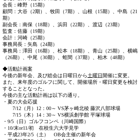
会長：峰野（15期）
顧問：大谷（2期）、牧田（7期）、山根（15期）、中島（21
期）
副会長：南保（18期）、浜田（22期）、渡辺（23期）
監査：佐藤（19期）
会計：河崎（25期）
事務局長：矢島（24期）
事務局：澤田（16期）、松本（18期）、青山（25期）、横嶋
（26期）、中尾（30期）、蛭間（37期）、柏木（48期）
◆活動計画案
今後の新年会、及び総会は日曜日から
土曜日
開催に変更。
また、来年度のゴルフに関して、開催場所・曜日変更を検討
することとなった。
今後の主な活動計画は以下の通り。
・夏の大会応援
7/12（月）12：00～ VS茅ヶ崎北稜 藤沢八部球場
7/15（木）14：30～ VS横浜創学館 平塚球場
・9/5（日）ゴルフコンペ（川崎国際）
・10/末or11/初 在校生六大学見学
・平成23年2/5（土） OB会主催の新年会