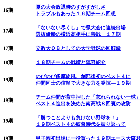
夏の大会敗退時のすがすがしさ
16期
トラブルもあった１６期チーム回想
「ないない尽くし」で県大会に連続出場
17期
選抜優勝の横浜高相手に善戦―１７期
17期
立教大ＯＢとしての大学野球の回顧録
18期
１８期チームの戦績と陣容紹介
のびのび多摩旋風、創部後初のベスト４に
19期
仲間同士の信頼で大きな力を発揮―１９期
チーム仲間が背中押した「忘れられない一球
19期
ベスト４進出を決めた南高戦８回裏の攻防
「勝つことよりも負けない野球を！」
19期
１９期ベスト４の監督時代を振り返って
19期
甲子園初出場に一役買った１９期エース大森