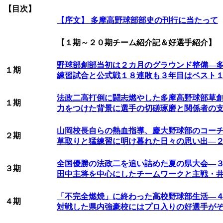
【目次】
【序文】 多摩高野球部部史の刊行に当たって
【１期～２０期チーム紹介記＆好選手紹介】
野球部創部当初は２カ月のグラウンド整備―
１期
練習試合と公式戦１８連敗も３年目はベスト
法政二高打倒に闘志燃やした多摩高野球部草
１期
力をつけた背景に選手の切磋琢磨と関係者の
山岡校長自らの熱血指導、慶大野球部のコー
２期
草取りと猛練習に明け暮れた日々の思い出―
全国優勝の法政二を追い詰めた夏の県大会―
３期
田中主将を中心にしたチームワークと主戦・
「不完全燃焼」に終わった高校野球部生活―
４期
対戦した県内強豪校にはプロ入りの好選手が