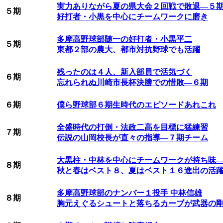
実力ありながら夏の県大会２回戦で敗退―５
５期
好打者・小黒を中心にチームワークに磨き
多摩高野球部随一の好打者・小黒平二
５期
東都２部の農大、都市対抗野球でも活躍
残ったのは４人、新入部員で活気づく
６期
忘れられぬ川崎市長杯決勝での惜敗―６期
６期
僕ら野球部６期生時代のエピソードあれこれ
全盛時代の打倒・法政二高を目標に猛練習
７期
伝説の山岡校長が直々の指導―７期チーム
大黒柱・中林を中心にチームワークが持ち味
８期
秋と春はベスト８、夏はベスト１６進出の活
多摩高野球部のナンバー１投手 中林信雄
８期
胸元えぐるシュートと落ちるカーブが武器の