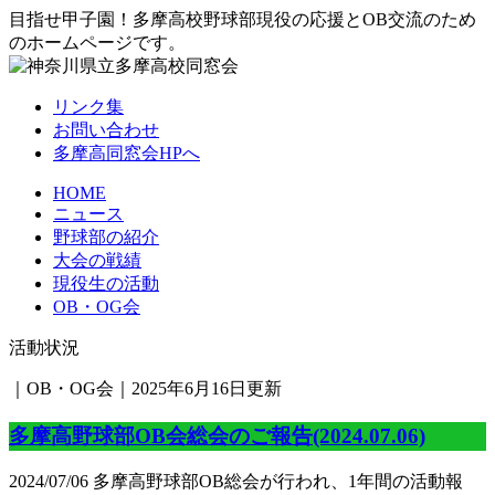
目指せ甲子園！多摩高校野球部現役の応援とOB交流のため
のホームページです。
リンク集
お問い合わせ
多摩高同窓会HPへ
HOME
ニュース
野球部の紹介
大会の戦績
現役生の活動
OB・OG会
活動状況
｜OB・OG会｜2025年6月16日更新
多摩高野球部OB会総会のご報告(2024.07.06)
2024/07/06 多摩高野球部OB総会が行われ、1年間の活動報