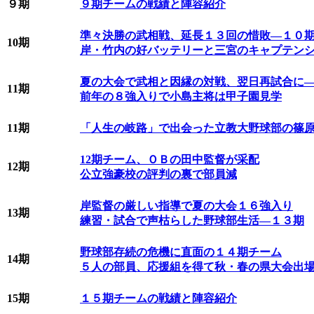
９期
９期チームの戦績と陣容紹介
準々決勝の武相戦、延長１３回の惜敗―１０
10期
岸・竹内の好バッテリーと三宮のキャプテン
夏の大会で武相と因縁の対戦、翌日再試合に
11期
前年の８強入りで小島主将は甲子園見学
11期
「人生の岐路」で出会った立教大野球部の篠
12期チーム、ＯＢの田中監督が采配
12期
公立強豪校の評判の裏で部員減
岸監督の厳しい指導で夏の大会１６強入り
13期
練習・試合で声枯らした野球部生活―１３期
野球部存続の危機に直面の１４期チーム
14期
５人の部員、応援組を得て秋・春の県大会出
15期
１５期チームの戦績と陣容紹介