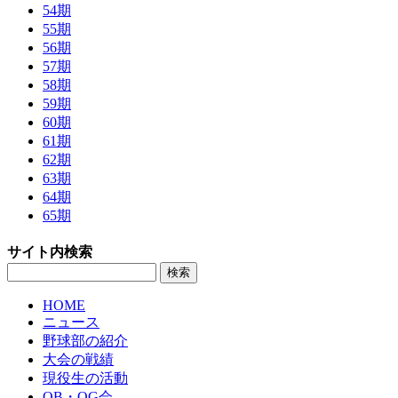
54期
55期
56期
57期
58期
59期
60期
61期
62期
63期
64期
65期
サイト内検索
HOME
ニュース
野球部の紹介
大会の戦績
現役生の活動
OB・OG会