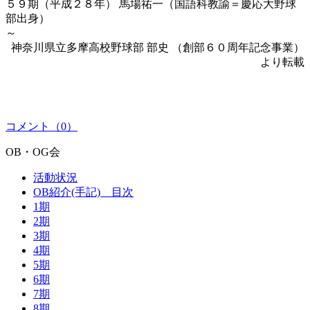
５９期（平成２８年） 馬場祐一（国語科教諭＝慶応大野球
部出身）
～
神奈川県立多摩高校野球部 部史 （創部６０周年記念事業）
より転載
コメント（0）
OB・OG会
活動状況
OB紹介(手記) 目次
1期
2期
3期
4期
5期
6期
7期
8期