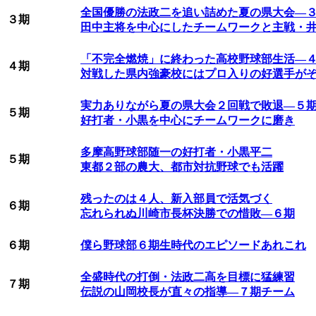
全国優勝の法政二を追い詰めた夏の県大会―
３期
田中主将を中心にしたチームワークと主戦・
「不完全燃焼」に終わった高校野球部生活―
４期
対戦した県内強豪校にはプロ入りの好選手が
実力ありながら夏の県大会２回戦で敗退―５
５期
好打者・小黒を中心にチームワークに磨き
多摩高野球部随一の好打者・小黒平二
５期
東都２部の農大、都市対抗野球でも活躍
残ったのは４人、新入部員で活気づく
６期
忘れられぬ川崎市長杯決勝での惜敗―６期
６期
僕ら野球部６期生時代のエピソードあれこれ
全盛時代の打倒・法政二高を目標に猛練習
７期
伝説の山岡校長が直々の指導―７期チーム