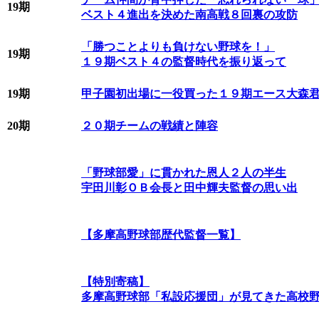
19期
ベスト４進出を決めた南高戦８回裏の攻防
「勝つことよりも負けない野球を！」
19期
１９期ベスト４の監督時代を振り返って
19期
甲子園初出場に一役買った１９期エース大森
20期
２０期チームの戦績と陣容
「野球部愛」に貫かれた恩人２人の半生
宇田川彰ＯＢ会長と田中輝夫監督の思い出
【多摩高野球部歴代監督一覧】
【特別寄稿】
多摩高野球部「私設応援団」が見てきた高校