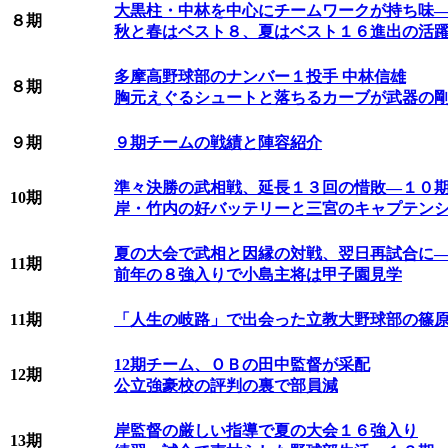
大黒柱・中林を中心にチームワークが持ち味
８期
秋と春はベスト８、夏はベスト１６進出の活
多摩高野球部のナンバー１投手 中林信雄
８期
胸元えぐるシュートと落ちるカーブが武器の
９期
９期チームの戦績と陣容紹介
準々決勝の武相戦、延長１３回の惜敗―１０
10期
岸・竹内の好バッテリーと三宮のキャプテン
夏の大会で武相と因縁の対戦、翌日再試合に
11期
前年の８強入りで小島主将は甲子園見学
11期
「人生の岐路」で出会った立教大野球部の篠
12期チーム、ＯＢの田中監督が采配
12期
公立強豪校の評判の裏で部員減
岸監督の厳しい指導で夏の大会１６強入り
13期