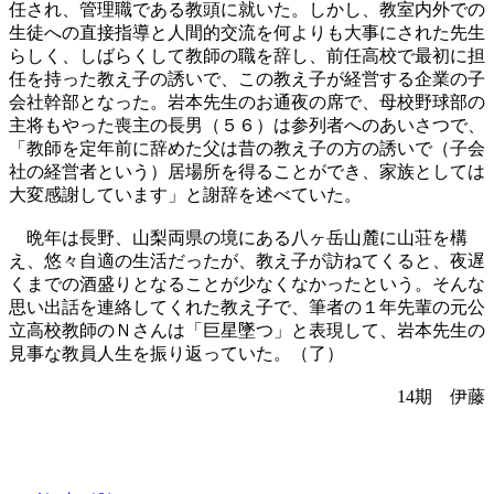
任され、
管理職である教頭に就いた。しかし、
教室内外での
生徒への直接指導と人間的交流を何よりも大事にされ
た先生
らしく、しばらくして教師の職を辞し、
前任高校で最初に担
任を持った教え子の誘いで、
この教え子が経営する企業の子
会社幹部となった。
岩本先生のお通夜の席で、母校野球部の
主将もやった喪主の長男（
５６）は参列者へのあいさつで、
「
教師を定年前に辞めた父は昔の教え子の方の誘いで（
子会
社の経営者という）居場所を得ることができ、
家族としては
大変感謝しています」と謝辞を述べていた。
晩年は長野、山梨両県の境にある八ヶ岳山麓に山荘を構
え、
悠々自適の生活だったが、教え子が訪ねてくると、
夜遅
くまでの酒盛りとなることが少なくなかったという。
そんな
思い出話を連絡してくれた教え子で、
筆者の１年先輩の元公
立高校教師のＮさんは「巨星墜つ」
と表現して、岩本先生の
見事な教員人生を振り返っていた。（了）
14期 伊藤