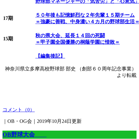
野球部マネージャーの「気苦労」と「心意気
５０年後も記憶鮮烈な２年先輩１５期チーム
17期
＝強豪に善戦、中身濃い４カ月の野球部生活
秋の県大会、延長１４回の死闘
15期
＝甲子園全国優勝の桐蔭学園に惜敗＝
【編集後記】
神奈川県立多摩高校野球部 部史 （創部６０周年記念事業）
より転載
コメント（0）
｜OB・OG会｜2019年10月24日更新
OB野球大会