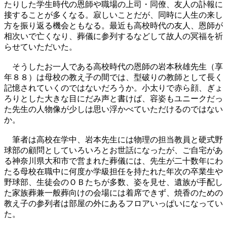
たりした学生時代の恩師や職場の上司・同僚、
友人の訃報に
接することが多くなる。寂しいことだが、
同時に人生の来し
方を振り返る機会ともなる。
最近も高校時代の友人、恩師が
相次いで亡くなり、
葬儀に参列するなどして故人の冥福を祈
らせていただいた。
そうしたお一人である高校時代の恩師の岩本秋雄先生（享
年８８）
は母校の教え子の間では、
型破りの教師として長く
記憶されていくのではないだろうか。
小太りで赤ら顔、ぎょ
ろりとした大きな目にだみ声と書けば、
容姿もユニークだっ
た先生の人物像が少しは思い浮かべていただけ
るのではない
か。
筆者は高校在学中、
岩本先生には物理の担当教員と硬式野
球部の顧問としていろいろと
お世話になったが、
ご自宅があ
る神奈川県大和市で営まれた葬儀には、
先生が二十数年にわ
たる母校在職中に何度か学級担任を持たれた年
次の卒業生や
野球部、生徒会のＯＢたちが多数、姿を見せ、
遺族が手配し
た家族葬兼一般葬向けの会場には着席できず、
焼香のための
教え子の参列者は部屋の外にあるフロアいっぱいにな
ってい
た。