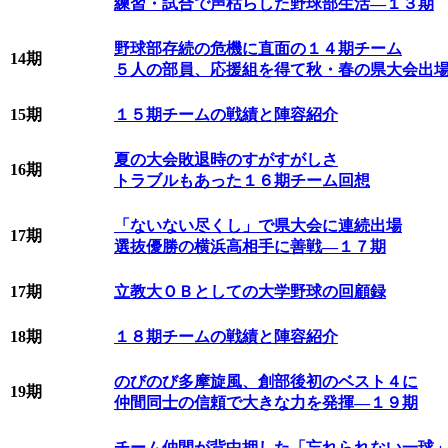
練習・試合で声枯らした野球部生活―１３期
野球部存続の危機に直面の１４期チーム
14期
５人の部員、応援組を得て秋・春の県大会出
15期
１５期チームの戦績と陣容紹介
夏の大会敗退時のすがすがしさ
16期
トラブルもあった１６期チーム回想
「ないない尽くし」で県大会に連続出場
17期
選抜優勝の横浜高相手に善戦―１７期
17期
立教大ＯＢとしての大学野球の回顧録
18期
１８期チームの戦績と陣容紹介
のびのび多摩旋風、創部後初のベスト４に
19期
仲間同士の信頼で大きな力を発揮―１９期
チーム仲間が背中押した「忘れられない一球