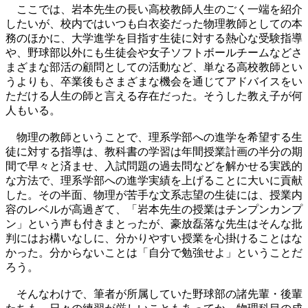
ここでは、
岩本先生の長い高校教師人生のごく一端を紹介
したいが、
校内ではいつも白衣姿だった物理教師としての本
務のほかに、
大学進学を目指す生徒に対する熱心な受験指導
や、
野球部以外にも生徒会や女子ソフトボールチームなどさ
まざまな部
活の顧問としての活動など、単なる高校教師とい
うよりも、
卒業後もさまざまな機会を通じてアドバイスをい
ただける人生の師
と言える存在だった。そうした教え子が何
人もいる。
物理の教師ということで、
理系学部への進学を希望する生
徒に対する指導は、
教科書の学習は年間授業計画の半分の期
間で早々と済ませ、
入試問題の過去問などを解かせる実践的
な方法で、
理系学部への進学実績を上げることに大いに貢献
した。その半面、
物理が苦手な文系志望の生徒には、授業内
容のレベルが高過ぎて、
「岩本先生の授業はチンプンカンプ
ン」
という声も付きまとったが、
豪放磊落な先生はそんな批
判にはお構いなしに、
分かりやすい授業を心掛けることはな
かった。分からないことは「
自分で勉強せよ」ということだ
ろう。
そんなわけで、筆者が所属していた野球部の諸先輩・後輩