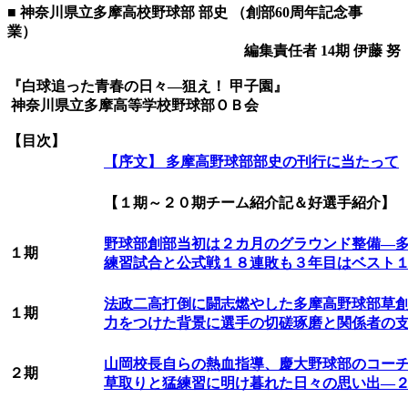
■ 神奈川県立多摩高校野球部 部史 （創部60周年記念事
業）
編集責任者 14期 伊藤 努
『白球追った青春の日々―狙え！ 甲子園』
神奈川県立多摩高等学校野球部ＯＢ会
【目次】
【序文】 多摩高野球部部史の刊行に当たって
【１期～２０期チーム紹介記＆好選手紹介】
野球部創部当初は２カ月のグラウンド整備―
１期
練習試合と公式戦１８連敗も３年目はベスト
法政二高打倒に闘志燃やした多摩高野球部草
１期
力をつけた背景に選手の切磋琢磨と関係者の
山岡校長自らの熱血指導、慶大野球部のコー
２期
草取りと猛練習に明け暮れた日々の思い出―