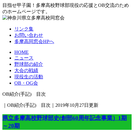
目指せ甲子園！多摩高校野球部現役の応援とOB交流のため
のホームページです。
リンク集
お問い合わせ
多摩高同窓会HPへ
HOME
ニュース
野球部の紹介
大会の戦績
現役生の活動
OB・OG会
OB紹介(手記) 目次
｜OB紹介(手記) 目次｜2019年10月27日更新
県立多摩高校野球部史(創部60周年記念事業）1期
～20期