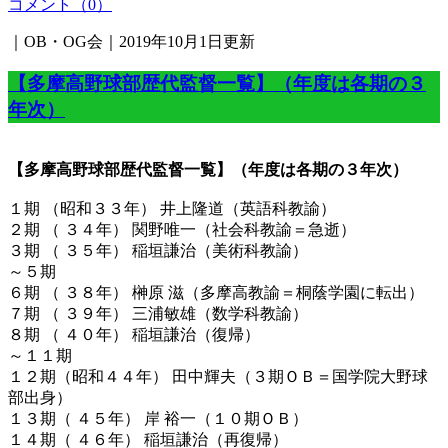
コメント（0）
｜OB・OG会｜2019年10月1日更新
【多摩高野球部歴代監督一覧】（年度は各期の３
年次）
【多摩高野球部歴代監督一覧】（年度は各期の３年次）
１期 （昭和３３年） 井上隆道（英語科教諭）
２期 （ ３４年） 関野唯一（社会科教諭＝急逝）
３期 （ ３５年） 稲垣謙治（美術科教諭）
～５期
６期 （ ３８年） 榊原 滋（多摩高教諭＝桐蔭学園に転出）
７期 （ ３９年） 三浦敏雄（数学科教諭）
８期 （ ４０年） 稲垣謙治（復帰）
～１１期
１２期（昭和４４年） 田中輝夫（３期ＯＢ＝国学院大野球
部出身）
１３期（ ４５年） 岸 裕一（１０期ＯＢ）
１４期（ ４６年） 稲垣謙治（再復帰）