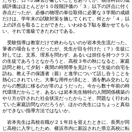
たちも、
日々の練習が厳しいこともあってか、
物理科目の成
績評価はほとんどが１０段階評価の「３」
以下の評点に付く
赤点だったが、
必修の物理の単位取得に必要な３学期の成績
だけは、
学年末の試験対策を施してくれて、何とか「４」
以
上の評点を取ることができた。いわゆる下駄を履かせてもら
い、
それで進級できたわけである。
受験指導は教室だけで終わらないのが岩本先生流だった。
筆者の場合もそうだったが、先生が目を付けた（？）
生徒に
対しては、文系、理系を問わず、
あるいは担任を持つクラス
の生徒であろうとなかろうと、
高校３年の秋になると、家庭
訪問と称して夕刻・
夜間の時間帯を見計らって生徒の自宅を
訪ね、教え子の保護者（
親）と進学について話し合うことを
熱心にされていた。
大事な用件が済むと、
酒を酌み交わしな
がらの懇談に移るのが常のようだった。
今から数十年前の時
代環境だからこそ、
あるいは岩本先生独特の人間関係構築の
やり方が許された社会状況
だったからこそ、問題なく行われ
ていた家庭訪問なのだろうが、
ほかの先生にはちょっと真似
ができない指導方法ではないか。
岩本先生は高校在職が２１年目を迎えたときに、
長男が同
じ高校に入学したため、
横浜市内に新設された県立高校に転